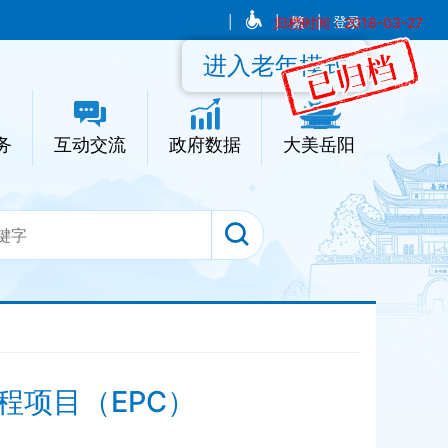
|
|
归档时间：2018-03-27
繁
|
登录
进入老年模式
务
互动交流
政府数据
大美岳阳
项目（EPC）