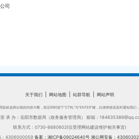
公司
|
|
|
关于我们
网站地图
站群导航
网站声明
鼠标选择出错的内容片断，然后同时按下“CTRL”与“ENTER”键，以便将错误及时通知我
承 办：岳阳市数据局（政务服务管理局） 邮箱：184835386@qq.com
联系方式：0730-8880602(仅受理网站建设维护相关事宜)
4306000059
备案：湘ICP备09024640号
湘公网安备：43060202