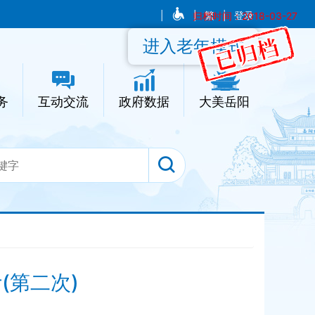
|
|
归档时间：2018-03-27
繁
|
登录
进入老年模式
务
互动交流
政府数据
大美岳阳
(第二次)