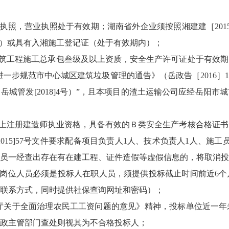
执照，营业执照处于有效期；湖南省外企业须按照湘建建［201
准）或具有入湘施工登记证（处于有效期内）；
建筑工程施工总承包叁级及以上资质，安全生产许可证处于有效
进一步规范市中心城区建筑垃圾管理的通告》（岳政告［2016］
城管发[2018]4号）”，且本项目的渣土运输公司应经岳阳
以上注册建造师执业资格，具备有效的Ｂ类安全生产考核合格证
015]57号文件要求配备项目负责人1人、技术负责人1人、施工
员一经查出存在有在建工程、证件造假等虚假信息的，将取消投
键岗位人员必须是投标人在职人员，须提供投标截止时间前近6
联系方式，同时提供社保查询网址和密码）；
院办公厅关于全面治理农民工工资问题的意见》精神，投标单位近一
政主管部门查处则视其为不合格投标人；