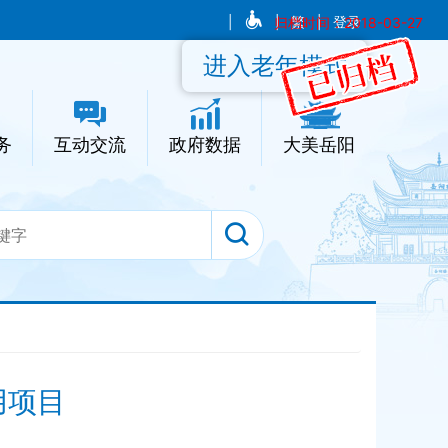
|
|
归档时间：2018-03-27
繁
|
登录
进入老年模式
务
互动交流
政府数据
大美岳阳
用项目