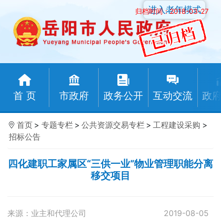
进入老年模式
归档时间：2018-03-27
首 页
市政府
政务公开
互动交流
政
首页
>
专题专栏
>
公共资源交易专栏
>
工程建设采购
>
招标公告
四化建职工家属区“三供一业”物业管理职能分离
移交项目
来源：业主和代理公司
2019-08-05