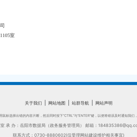
司
105室
|
|
|
关于我们
网站地图
站群导航
网站声明
鼠标选择出错的内容片断，然后同时按下“CTRL”与“ENTER”键，以便将错误及时通知我
承 办：岳阳市数据局（政务服务管理局） 邮箱：184835386@qq.com
联系方式：0730-8880602(仅受理网站建设维护相关事宜)