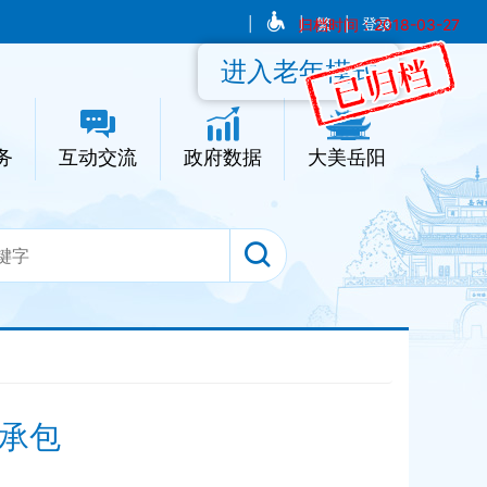
|
|
归档时间：2018-03-27
繁
|
登录
进入老年模式
务
互动交流
政府数据
大美岳阳
承包