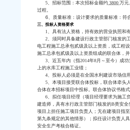
5
、招标范围：本次招标金额约
3800
万元
过程。
6
、质量标准：设计要求的质量标准：符
三、投标人资格要求
1
、具有法人资格，持有效的营业执照和
2
、
须同时具备建设行政主管部门核发的
电工程施工总承包贰级及以上资质，或
工程设
施工总承包贰级及以上资质组成的联合体，并
3
、近五年内
（指
2014
年
8
月～至今）
成功
上的水库工程施工业绩
；
4
、投标人必须是在全国水利建设市场信
5
、本项目接受联合体投标，联合体牵头
合体在本招标项目中投标。联合体协议书格式
6
、拟任项目经理（项目经理要求为施工
建造师，具有水行政主管部门核发的
B
类安全
项目上担任施工项目负责人；无在建项目指至
第九条规定的其他情形）；拟任设计负责人具
安全生产考核合格证。