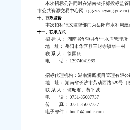
本次招标公告同时在湖南省招标投标监管
市公共资源交易中心网（
ggzy.yueyang.gov.cn
十、行政监督
本次招标行政监督部门为
岳阳市水利局建
十一、联系方式
招 标 人： 湖南省华容县华一水库管理所
地
址： 岳阳市华容县三封寺镇华一村
联 系 人： 徐国庆
电 话：
13974041969
招标代理机构：湖南洞庭项目管理有限公
地
址： 湖南省长沙市劳动西路
529
号（
联 系 人： 谭昭君、黄平城
电 话：
0731-85607737
传 真：
0731-85607737
电子邮件：
hndt1@hndtc.com