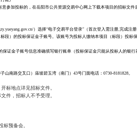
有意参加投标的，在岳阳市公共资源交易中心网上下载本项目的招标文件
gzy.yueyang.gov.cn/
）选择“电子交易平台登录”（首次登入需注册
,
完成注册
（标段）的投标保证金子账号。该账号为投标人缴纳本项目（标段）投标
的保证金子账号信息准确填写银行账单（投标保证金只能从投标人的银行
狮子山南路交叉口）庙坡碧玉湾（南门）
43
号门面电话：
0730-8181828
。
、开标地点详见招标文件。
标文件，招标人不予受理。
投标预备会。