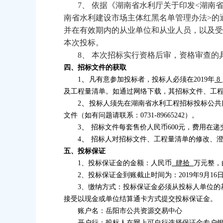
7
、 依据《湖南省水利厅关于印发
<
湖南
南省水利建设市场主体红黑名单管理办法
>
的
并在有效期内的从业单位和从业人员，以及受
本次投标。
8
、 本次招标实行资格后审，资格审查的
四、招标文件的获取
、
1
凡有意参加投标者，投标人必须在
2019
年
8
及工程量清单。如通过网络下载，其招标文件、工
、
2
投标人须先在湖南省水利工程招标投标公共
文件（如有问题请联系：
0731-89665242
）。
、
3
招标文件每套售价人民币
600
元，
费用在递
、
4
招标人对招标文件、工程量清单的修改、澄
五、投标保证
1
、投标保证金的金额：人民币
肆拾
万元整，
2
、投标保证金到账截止时间为：
2019
年
9
月
16
3
、缴纳方式：投标保证金必须从投标人单位的
接受以现金或单位结算通卡方式提交投标保证金。
账户名：岳阳市公共资源交易中心
开户行：投标人在网上可自行选择保证金专户