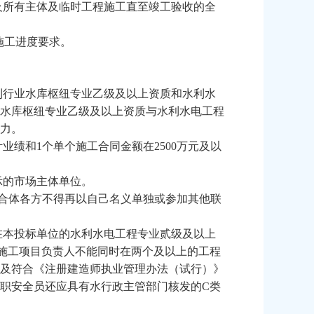
及所有主体及临时工程施工直至竣工验收的全
施工进度要求。
利行业水库枢纽专业乙级
及以上
资质和水利水
水库枢纽专业乙级
及以上
资质与水利水电工程
力
。
计业绩
和
1
个
单个施工合同金额在
2500
万元及以
示的市场主体单位。
合体各方不得再以自己名义单独或参加其他联
在本投标单位的水利水电工程专业贰级及以上
施工项目负责人不能同时在两个及以上的工程
及符合《注册建造师执业管理办法（试行）》
职安全员还应具有水行政主管部门核发的
C
类