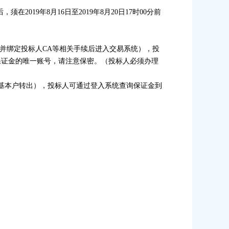
后，须在
2019
年
8
月
16
日至
2019
年
8
月
20
日
17
时
00
分前
并绑定投标人
CA
等相关手续后进入交易系统），投
保证金的唯一账号，请注意保密。（投标人必须办理
基本户转出），投标人可通过登入系统查询保证金到