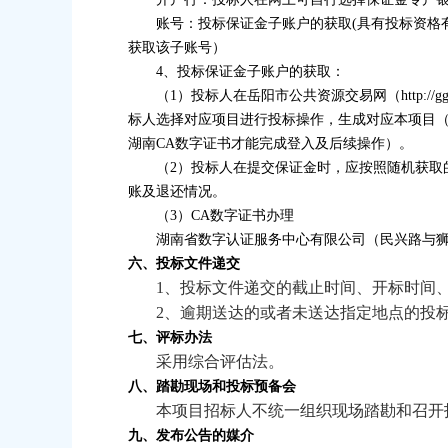
账号：投标保证金子账户的获取
(
具有投标资格
获取该子账号）
4
、投标保证金子账户的获取：
（
1
）投标人在岳阳市公共资源交易网（
http://g
标人选择对应项目进行投标操作，生成对应本项目
湖南
CA
数字证书才能完成登入及后续操作）。
（
2
）投标人在提交保证金时，应按照随机获取
账及退还情况。
（
3
）
CA
数字证书办理
湖南省数字认证服务中心有限公司（民兴路与
六、投标文件递交
1
、
投标文件递交的截止时间、开标时间
2
、
逾期送达的或者未送达指定地点的投
七、评标办法
采用综合评估法。
八、踏勘现场和投标预备会
本项目招标人不统一组织现场踏勘和召开
九、发布公告的媒介