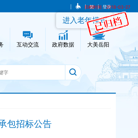
|
|
归档时间：2018-03-27
繁
|
登录
进入老年模式
务
互动交流
政府数据
大美岳阳
承包招标公告