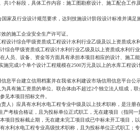
。共
1
个标段，具体工作内容：
施工图勘察设计、施工配合工作
合国家及行业设计规范要求，达到技施设计阶段设计标准并满足
有效的施工企业安全生产许可证。
工程设计综合甲级资质或工程设计水利行业乙级及以上资质或
水
计综合甲级资质或工程设计水利行业乙级及以上资质或
水利行业
在人员、设备、资金等方面具有承担本项目相应的设计、施工能
实施完成
1
个
单个设计工程规模在
2500
万元及以上的水库工程设
用信息平台建立信用档案并在我省水利建设市场信用信息平台公
人为具有施工资质的单位。联合体由不超过
2
个独立法人组成，联
参见本项目招标文件。
负责人）应具有水利水电工程专业中级及以上技术职称，是注册
生产考核合格证，且为投标单位正式职工，无在建项目（指同一
本项目投标截止期，无在建未完工项目或已中标未开工项目，以
有水利水电工程专业高级技术职称，且为投标单位正式职工；专