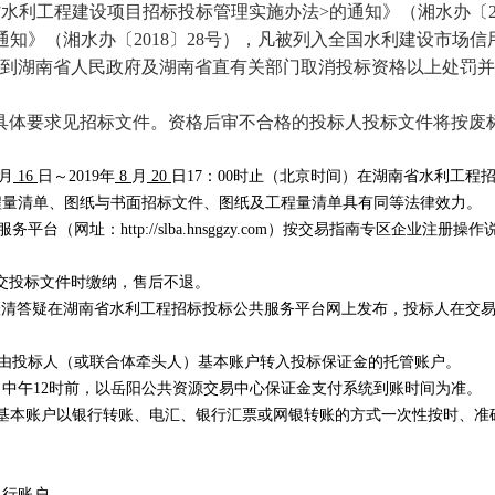
省水利工程建设项目招标投标管理实施办法
>
的通知》（湘水办〔
通知》（湘水办〔
2018
〕
28
号），凡被列入全国水利建设市场信
到湖南省人民政府及湖南省直有关部门取消投标资格以上处罚并
具体要求见招标文件。资格后审不合格的投标人投标文件将按废
月
16
日～
2019
年
8
月
20
日
17
：
00
时止（北京时间）在湖南省水利工程
程量清单、图纸与书面招标文件、图纸及工程量清单具有同等法律效力。
服务平台（网址：
http://slba.hnsggzy.com
）按交易指南专区企业注册操作
交投标文件时缴纳
，售后不退。
清答疑在湖南省水利工程招标投标公共服务平台网上发布，投标人在交
由投标人
（或联合体牵头人）
基本账户转入投标保证金的托管账户。
日中午
12
时前，以岳阳公共资源交易中心保证金支付系统到账时间为准。
基本账户以银行转账、电汇、银行汇票或网银转账的方式一次性按时、准
银行账户