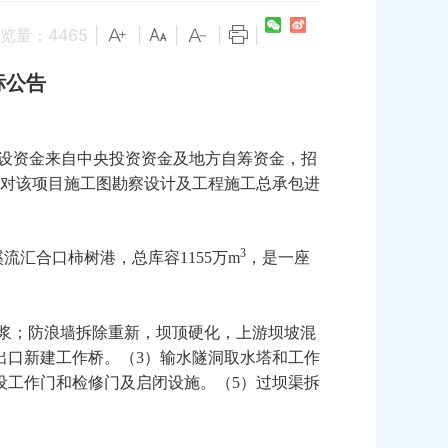
览量：
4465
|
|
|
|
|
标公告
设资金来自中央投资资金及地方自筹资金，招
对该项目施工图勘察设计及工程施工总承包进
3
溪流汇合口柿树港，总库容
1155
万
m
，是一座
浆；防浪墙拆除重新，坝顶硬化，上游坝坡混
出口新建工作桥。（
3
）输水隧洞取水塔和工作
设工作门和检修门及启闭设施。（
5
）过坝渠拆