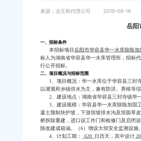
来源：业主和代理公司
2019-08-16
岳阳
一、招标条件
本招标项目
岳阳市华容县华一水库除险加
标人为湖南省华容县华一水库管理所，招标代
行公开招标。
二、项目概况与招标范围
1
、项目概况：华一水库位于华容县三封
以灌溉和乡镇供水为主，兼有防洪、养殖等综
2
、建设地点：湖南省华容县三封寺镇华
3
、建设规模：华容县华一水库除险加固
凝土预制块护坡，下游坝坡排水沟及坝面草皮
桥拆除重建，进口设工作门和检修门及启闭设
除改建成箱涵。（
6
）增设大坝安全监测设施
4
、计划工期：
620
日历天，其中设计
2