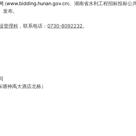
www.bidding.hunan.gov.cn
网
(
)
、湖南省水利工程招标投标公
） 发布。
0730-8092232
设管理科
，联系电话：
。
司
东塘神禹大酒店北栋）