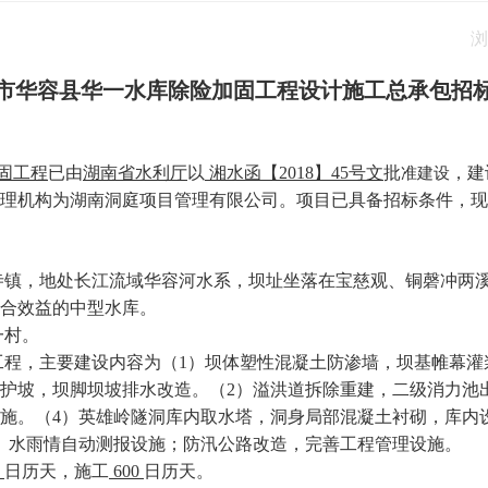
浏
市华容县华一水库除险加固工程设计施工总承包招
固工程
已由
湖南省水利厅
以
湘水函【
2018
】
45
号文
批
，建
准建设
理机构为湖南洞庭项目管理有限公司。项目已具备招标条件，现
寺镇，地处长江流域华容河水系，坝址坐落在宝慈观、铜磬冲两
合效益的中型水库。
一村。
工程，主要建设内容为（
1
）坝体塑性混凝土防渗墙，坝基帷幕灌
护坡，坝脚坝坡排水改造。（
2
）溢洪道拆除重建，二级消力池
施。（
4
）英雄岭隧洞库内取水塔，洞身局部混凝土衬砌，库内
、水雨情自动测报设施；防汛公路改造，完善工程管理设施。
0
日历天，施工
600
日历天。