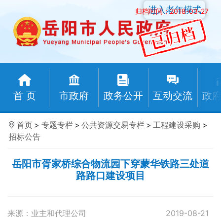
进入老年模式
归档时间：2018-03-27
首 页
市政府
政务公开
互动交流
政
首页
>
专题专栏
>
公共资源交易专栏
>
工程建设采购
>
招标公告
岳阳市胥家桥综合物流园下穿蒙华铁路三处道
路路口建设项目
来源：业主和代理公司
2019-08-21