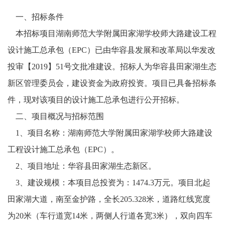
一、招标条件
本招标项目
湖南师范大学附属田家湖学校师大路建设工程
设计施工总承包
（
EPC
）
已由
华容县发展和改革局
以
华发改
投审【
2019】51号文
批准建设。招标人为
华容县田家湖生态
新区管理委员会
，建设资金
为政府投资
。项目已具备招标条
件，现对该项目的设计施工总承包进行公开招标。
二、
项目概况与招标范围
1
、
项目名称：
湖南师范大学附属田家湖学校师大路建设
工程
设计施工总承包
（
EPC）
。
2
、
项目地址：
华容县田家湖生态新区。
3
、
建设规模：
本项目总投资为：
1474.3万元。项目北起
田家湖大道，南至金护路，全长205.328米，道路红线宽度
为20米（车行道宽14米，两侧人行道各宽3米），双向四车