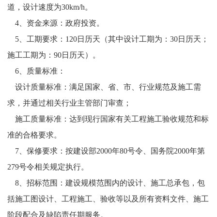
道，设计速度为30km/h
。
4
、
资金来源：
政府投资。
5
、
工期要求：
120
日历天（其中设计工期为：
30
日历天；
施工工期为
：
90
日历天）
。
6
、
质量标准：
设计质量标准：满足国家、省、市、行业规范及施工需
求，并通过相关行业主管部门审查；
施工质量标准：达到现行国家有关工程施工验收规范和标
准的合格要求
。
7
、
保修要求：按建设部
2000年80号令、国务院2000年第
279号令相关规定执行。
8
、
招标范围：建设规模范围内的设计、施工总承包，包
括施工图设计、工程施
工
、验收等以及所有资料文件、施工
阶段配合及缺陷责任期服务
。