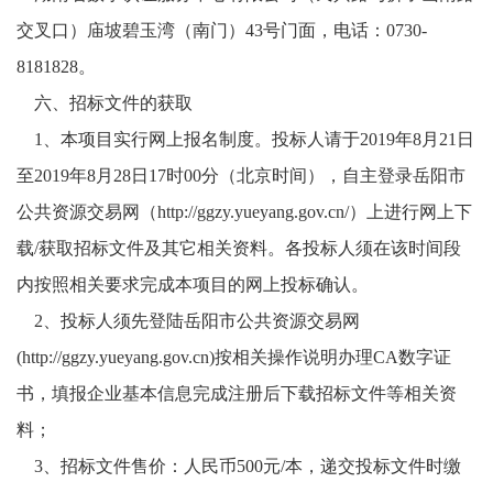
交叉口）庙坡碧玉湾（南门）
43号门面，电话：0730-
8181828。
六
、
招标文件的获取
1
、
本项目实行网上报名制度。投标人请于
2019年
8
月
21
日
至
2019年
8
月
28
日
17时00分（北京时间），自主登录岳阳市
公共资源交易网（
http://ggzy.yueyang.gov.cn/
）上进行网上下
载
/获取招标文件及其它相关资料。各投标人须在该时间段
内按照相关要求完成本项目的网上投标确认。
2
、
投标人须先登陆岳阳市公共资源交易网
(
http://ggzy.yueyang.gov.cn
)按相关操作说明办理CA数字证
书，填报企业基本信息完成注册后下载招标文件等相关资
料；
3
、
招标文件售价：人民币
500元/本，递交投标文件时缴