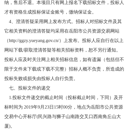
纳
，售后不退
。本项目只有网上报名下载招标文件，投标人
才有资格生成投标保证金账号，缴纳保证金。
4
、
澄清答疑采用网上发布方式。招标人对招标文件及其
它相关资料的澄清答疑均采用在岳阳市公共资源交易网站
（
http://ggzy.yueyang.gov.cn/
）上发布。投标人应自行在以上
网站下载
/获取澄清答疑等相关招标资料，恕不另行通知。
投标人应及时关注网上相关招标信息，如有遗漏（包括但不
限于文件未下载或下载不完整）招标人概不负责，所造成的
投标失败或损失由投标人自行负责。
七
、
投标文件的递交
1.投标文件递交的截止时间（投标截止时间，下同）及开
标时间为 2019年
9
月
23
日
15
时
00
分，地点为岳阳市公共资源
交易中心开标厅
(民兴路与狮子山南路交叉口西南角丘山大
厦)。