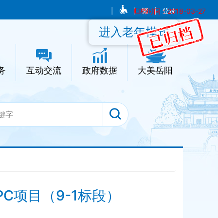
|
|
归档时间：2018-03-27
繁
|
登录
进入老年模式
务
互动交流
政府数据
大美岳阳
C项目（9-1标段）