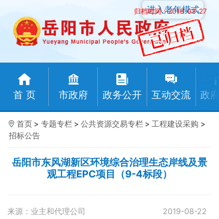
进入老年模式
归档时间：2018-03-27
首 页
市政府
政务公开
互动交流
政
首页
>
专题专栏
>
公共资源交易专栏
>
工程建设采购
>
招标公告
岳阳市东风湖新区环境综合治理生态岸线及景
观工程EPC项目（9-4标段）
来源：业主和代理公司
2019-08-22