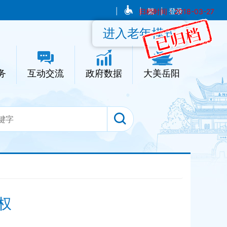
|
|
归档时间：2018-03-27
繁
|
登录
进入老年模式
务
互动交流
政府数据
大美岳阳
权