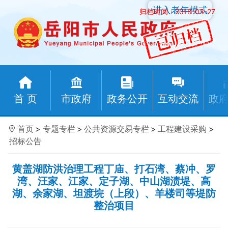
进入老年模式
归档时间：2018-03-27
首 页
市政府
政务公开
互动交流
政
首页
>
专题专栏
>
公共资源交易专栏
>
工程建设采购
>
招标公告
黄盖湖防洪治理工程丁庙、打石湾、蔡冲、罗
湾、汪家、江家、定子湖、中山湖渍堤、高
湖、余家湖、坦渡垸（上段）、羊楼司等堤防
整治项目