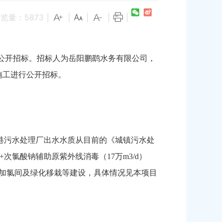
浏览量：
5873
|
|
|
|
|
准实施公开招标。招标人为岳阳鹏鹞水务有限公司，
施工进行公开招标。
港污水处理厂出水水质从目前的《城镇污水处
）+次氯酸钠辅助原紫外线消毒（17万m3/d）
滤池、加氯间及绿化移栽等建设，具体情况见本项目