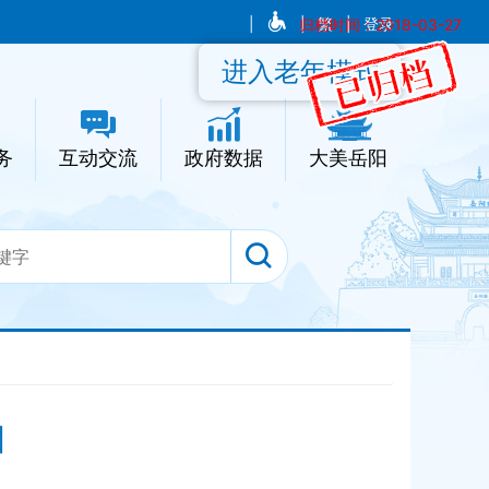
|
|
归档时间：2018-03-27
繁
|
登录
进入老年模式
务
互动交流
政府数据
大美岳阳
目