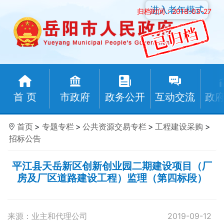
进入老年模式
归档时间：2018-03-27
首 页
市政府
政务公开
互动交流
政
首页
>
专题专栏
>
公共资源交易专栏
>
工程建设采购
>
招标公告
平江县天岳新区创新创业园二期建设项目（厂
房及厂区道路建设工程）监理（第四标段）
来源：业主和代理公司
2019-09-12