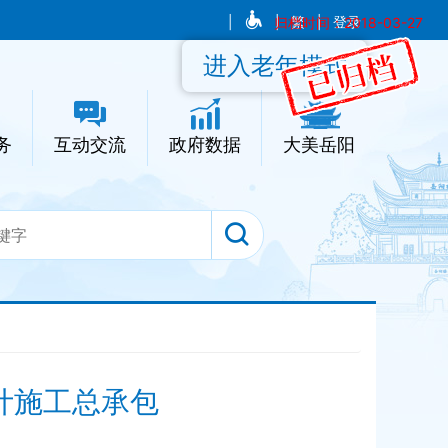
|
|
归档时间：2018-03-27
繁
|
登录
进入老年模式
务
互动交流
政府数据
大美岳阳
计施工总承包