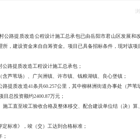
浏
农村公路提质改造公程设计施工总承包已由岳阳市君山区发展和改革
理所，建设资金来自自筹资金。项目已具备招标条件，现对该项
农村公路提质改造工程设计施工总承包；
（含芦苇场）、广兴洲镇、许市镇、钱粮湖镇、良心堡镇；
质改造41条共60.257公里，其中柳林洲街道办事处（芦苇场）1
目总投资额约2400.87万元；
、施工直至竣工验收合格及整体移交、配合建设单位结（决）算
评定标准》，竣（交）工达到合格标准；
年；