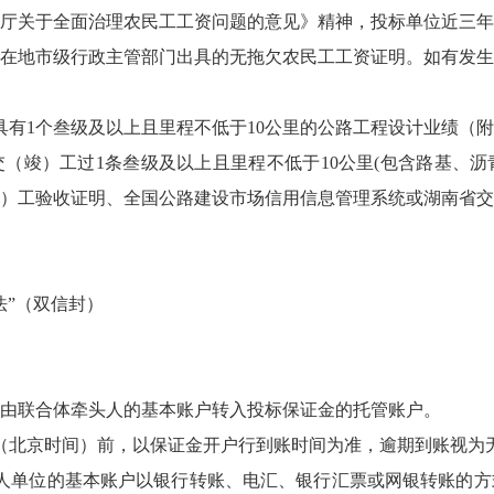
院办公厅关于全面治理农民工工资问题的意见》精神，投标单位近三
在地市级行政主管部门出具的无拖欠农民工工资证明。如有发生
少具有1个叁级及以上且里程不低于10公里的公路工程设计业绩（
交（竣）工过1条叁级及以上且里程不低于10公里(包含路基、
）工验收证明、全国公路建设市场信用信息管理系统或湖南省交
法”（双信封）
由联合体牵头人的基本账户转入投标保证金的托管账户。
午12时（北京时间）前，以保证金开户行到账时间为准，逾期到账视为
人单位的基本账户以银行转账、电汇、银行汇票或网银转账的方