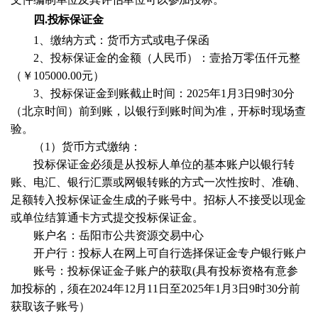
四
.投标保证金
1
、缴纳方式：货币方式或电子保函
2
、投标保证金的金额（人民币）：壹拾万零伍仟元整
（
￥
10
5
000.00
元）
3
、投标保证金到账截止时间：
202
5
年
1
月
3
日
9
时
30
分
（北京时间）前到账，以银行到账时间为准，开标时现场查
验。
（
1
）货币方式缴纳：
投标保证金必须是从投标人单位的基本账户以银行转
账、电汇、银行汇票或网银转账的方式一次性按时、准确、
足额转入投标保证金生成的子账号中。招标人不接受以现金
或单位结算通卡方式提交投标保证金。
账户名：岳阳市公共资源交易中心
开户行：投标人在网上可自行选择保证金专户银行账户
账号：投标保证金子账户的获取
(
具有投标资格有意参
加投标的，须在
2024
年
12
月
11
日至
202
5
年
1
月
3
日
9
时
30
分前
获取该子账号）