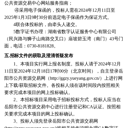
公共资源交易中心网站服务指南；
④采用电子保函的，投标人需在
2024
年
12
月
11
日至
202
5
年
1
月
3
日
9
时
3
0
分前选定电子保函作为保证方式。
4
联合体投标的，由牵头人递交。
5
数字证书办理：湖南省数字认证服务中心有限公司
（民兴路与狮子山南路交叉口）庙坡碧玉湾（南门）
43
号门
面，电话：
0730-8181828
。
五
.招标文件的获取及澄清答疑发布
1
、本项目实行网上报名制度。投标人请于
2024
年
12
月
11
日至
2024
年
12
月
18
日
17
时
00
分（北京时间），自主登录岳
阳市公共资源交易网（
http://ggzy.yueyang.gov.cn/
）上进行网
上下载
/
获取招标文件。各投标人须在该时间段内按照相关
要求完成本项目的网上投标确认。
2
、本招标项目采用电子招标投标方式，投标人应当在
岳阳市公共资源交易中心进行注册登记和
CA
认证。按照相
关要求完成本项目的网上投标确认。
3
、投标人须先登录岳阳市公共资源交易网