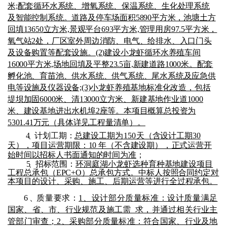
米;配套循环水系统、增氧系统、保温系统、生化处理系统
及智能控制系统。道路及停车场面积5890平方米，池塘土方
回填13650立方米,景观平台693平方米,管理用房97.5平方米，
氧气站2处，厂区室外周边消防、电气、给排水、入口门头
及设备购置等配套设施。(2)建设小龙虾循环水养殖车间
16000平方米,场地回填及平整23.5亩,新建道路1000米。配套
孵化池、育苗池、供水系统、供气系统、尾水系统及应急供
电等设施及仪器设备;(3)小龙虾养殖基地标准化改造，包括
堤坝加固6000米、清13000立方米、新建基地作业道1000
米、建设基地进出水机埠2座等。
本项目
概算总投资为
5301.41万元
（具体详见工程量清单）。
4、
计划工期：
总建设工期为
150
天（含设计工期
30
天
），
项目运营期限：
10 年
（不含建设期
），
正式运营开
始时间以招标人书面通知的时间为准
；
5、
招标范围：
环洞庭湖小龙虾选种育种基地建设项目
工程总承包（
EPC+O）
总承包方式
。
中标人按照合同约定对
本项目的设计、采购、施工、后期运营等进行全过程承包
。
6
、
质量要求：
1、设计部分质量标准：设计质量满足
国家、省、市、行业规范及施工需 求，并通过相关行业主
管部门审查；2、采购部分质量标准：符合国家、行业及地