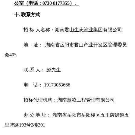
公室（电话：
0730-8
177355）。
十
.
联系方式
招
标
人名称：
湖南君山生态渔业集团有限公司
地
址：
湖南省岳阳市君山产业开发区管理委员
会
405
联
系
人：
彭先生
电
话：
19173053666
招标代理机构：
湖南慧凌工程管理有限公司
办
公
地
址：
湖南省岳阳市岳阳楼区五里牌街道五
里牌路
193号3楼301