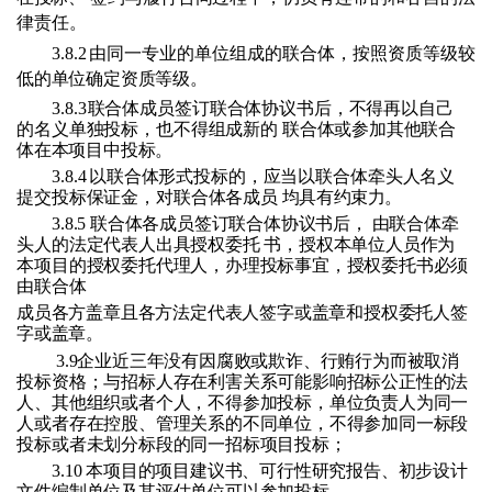
律责任。
3.8.2
由同一专业的单位组成的联合体，按照资质等级较
低的单位确定资质等级。
3.8.3
联合体成员签订联合体协议书后，不得再以自己
的名义单独投标，也不得组成新的
联合体或参加其他联合
体在本项目中投标。
3.8.4
以联合体形式投标的，应当以联合体牵头人名义
提交投标保证金，对联合
体各成员
均具有约束力。
3.8.5 联合体各成员签订联合体协议书后， 由联合体牵
头人的法定代表人出具授权委托 书，授权本单位人员作为
本项目的授权委托代理人，办理投标事宜，授权委托书必须
由联合体
成员各方盖章且各方法定代表人签字或盖章和授权委托人签
字或盖章。
3.
9
企业近三年没有因腐败或欺诈、行贿行为而被取消
投标资格；与招标人存在利害关系可能影响招标公正性的法
人、其他组织或者个人，不得参加投标，单位负责人为同一
人或者存在控股、管理关系的不同单位，不得参加同一标段
投标或者未划分标段的同一招标项目投标；
3.10 本项目的项目建议书、可行性研究报告、初步设计
文件编制单位及其评估单位
可以
参加投标。