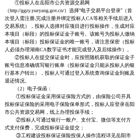
①投标人在岳阳市公共资源交易网
（
http://ggzy.yueyang.gov.cn/
）选择“电子交易平台登录”（首
次登入需注册
,
完成注册并绑定投标人
CA
等相关手续后进入
交易系统），投标人选择对应项目进行投标操作，生成对应
本项目（标段）的投标保证金子账号。该账号为投标人缴纳
本项目（标段）投标保证金的唯一账号，请注意保密（投标
人必须办理湖南
CA
数字证书才能完成登入及后续操作）。
②投标人在提交保证金时，应按照随机获取的保证金子
账号信息准确填写银行账单（投标保证金只能从投标人的银
行基本户转出），投标人可通过登入系统查询保证金到账及
退还情况。
（
2
）电子保函：
①投标保证金采用保证保险方式的，由保险公司开具
投标保证保险的采用电子保险保单形式，投标人应登录岳阳
市公共资源交易网，线上办理投保手续；
②投标人可通过银行一般户、支付宝、微信等支付方
式支付保费，完成投标保证金提交；
③工程建设投标保证保险投保人操作流程详见岳阳市