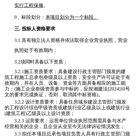
实行工程保修
。
9
、
标段划分：
本项目划分为一个标段。
三
.
投标人资格要求
3.1 具有独立法人资格并依法取得企业营业执照，营业
执照处于有效期内；
3.2
须同时具备以下资质：
3.2.1
施工资质要求：具备
建设行政主管部门颁发的
建
筑工程施工总承包
叁
级及
以上资质，安全生产许可证处于有
效期内，并在人员、设备、资金等方面具备相应的施工能
力；
(施工企业叁级资质参与中标的，应按湘建法[2024]10号
文的要求完成换证，否则，取消其中标资格)
。
3.2.2 设计资质要求：
具备住房城乡建设主管部门颁发
的工程设计综合甲级资质或建筑行业乙级及以上或建筑行业
(建筑工程)
乙
级及以上设计
资质；
3.2.
3
运营
要求：
运营单位营业执照范围需具备与水产
经营相关的企业，且企业从业至今无法律诉讼情况发生
；
3.3 拟任本项目总承包项目负责人具有行政主管部门颁