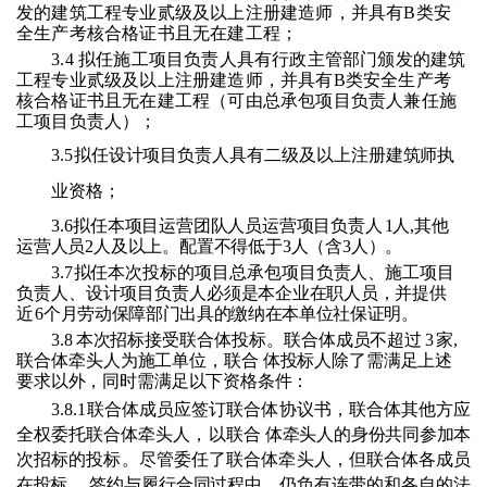
发的建筑工程专业
贰
级及以上注册建造师
，
并具有
B类安
全生产考核合格证书且无在建工程
；
3.4 拟任施工项目负责人具有行政主管部门颁发的建筑
工程专业
贰
级及以上注册建造师
，
并具有
B类安全生产考
核合格证书且无在建工程
（可由总承包项目负责人兼任施
工项目负责人）；
3.5
拟任设计项目负责人具有
二
级
及以上
注册建筑师执
业资格；
3.6
拟任本项目运营团队人员运营项目负责人
1
人
,其他
运营人员2人及以上。配置不得低于3人（含3人）
。
3.7
拟任本次投标的项目总承包项目负责人、施工项
目
负责人、设计项目负责人必须是本
企业在职人员，并提供
近
6
个月劳动
保障部门出具的缴纳在本单
位社保证明。
3.8
本次招标接受联合体投标。联合体成员不超过
3
家
,
联合体牵头人为施
工单位，联合
体投标人除了需满足上述
要求以外，同时需满
足以下资格条件：
3.8.1
联合体成员应签订联合体协议书，联合体
其他方应
全权委托联合体牵头人，以联合
体牵头人的身份共同参加本
次招标的投标。尽管委任了联合体牵头人，但联合体各成
员
在投标、
签约与履行合同过程中，仍负有连带的和各自的法