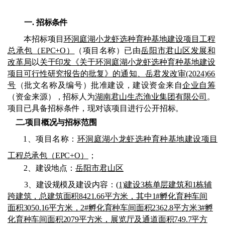
一
.
招标条件
本招标项目
环洞庭湖小龙虾选种育种基地建设项目工程
总承包（
EPC+O）
（项目名称）已由
岳阳市君山区发展和
改革局
以
关于印发《
关于环洞庭湖小龙虾选种育种基地建设
项目可行性研究报告的批复
》的通知、
岳君发改审
(2024)66
号
（批文名称及编号）批准建设，
建设资金来自
企业
自筹
（资金来源
），
招标人为
湖南君山生态渔业集团有限公司
。
项目已具备招标条件，现对该项目进行公开
招标。
二
.项目概况与招标范围
1
、
项目名称：
环洞庭湖小龙虾选种育种基地建设项目
工程总承包（
EPC+O）
；
2
、
建设地点：
岳阳市君山区
3
、
建设规模及建设内容：
(1)建设3栋单层建筑和1栋辅
跨建筑，总建筑面积8421.66平方米，其中1#孵化育种车间
面积3050.16平方米，2#孵化育种车间面积2362.8平方米3#孵
化育种车间面积2079平方米，展览厅及通道面积749.7平方