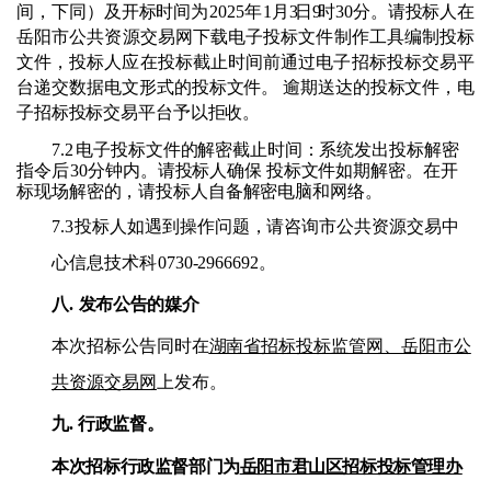
间，下同）及开标时间为
2
02
5
年
1
月
3
日
9
时
30
分。请投标人在
岳阳市公共资源交易网下载电子投标文件制作工具编制投标
文件，投标人应在投标截止时间前通过电子招标投标交易平
台递交数据电文形式的投标
文件。
逾期送达的投标文件，电
子招标投标交易平台予以拒收。
7.2
电子投标文件的解密截止时间：系统发出投标解密
指令后
30
分钟内。请投标人确保
投标文件如期解密。在开
标现场解密的，请投标人自备解密电脑和网络。
7.3
投标人如遇到操作问题
，
请咨询市公共资源交易中
心信息技术科
0730-2966692。
八
.
发布公告的媒介
本次招标公告同时在
湖南省招标投标监管网、岳阳市公
共资源交易网
上发布。
九
.
行政监督
。
本次招标行政监督部门
为
岳阳市君山区招标投标管理办