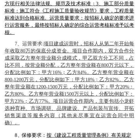
方现行相关法律法规、规范及技术标准；3、施工部分质量
标准：施工符合《工程施工质量验收规范》要求，工程质量
标准达到合格标准。运营质量要求：按招标人确定的要求进
行运营服务，最终按招标人确定的综合运营考核标准予以考
核。
7
、
运营要求
:
项目建成运营
时
，招标人从第二年开始每
年收取
80
万的保底分成资金。项目合作期内，双方合作分
成采取乙方整年营业额分成模式，甲乙双方分工不同，占
比不同，按营业额分配，乙方整年营业额在
8
00万元以下，
分配比例如下：甲方16%；乙方84%。乙方整年营业额在
8
00-
12
00万元，分配比例如下：甲方18%；乙方82%。乙方
整年营业额在
12
00-
1
500万元，分配比例如下：甲方20%；
乙方80%。乙方整年营业额
1
500万元以上，分配比例如下：
甲方23%；乙方77%。
项目运营
合作期内
，主要包括小龙虾
选种育种、市场调研、品牌建设、产品包装与宣传、开拓
销售渠道等服务内容（其他未尽事宜在运营合同中明
确）
。
8
、
保修要求：
按《建设工程质量管理条例》有关规定