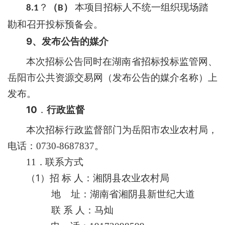
？
（
）
本项目招标人不统一组织现场踏
8.1
B
勘和召开投标预备会。
9
、发布公告的媒介
本次招标公告同时在
湖南省招标投标监管网、
岳阳市公共资源交易网
（发布公告的媒介名称）上
发布。
10
．
行政监督
本次招标行政监督部门
为
岳阳市农业农村局
，
电话：
0730-8687837
。
11
．联系方式
1
（
）招
标
人：
湘阴县农业农村局
地
址：
湖南省湘阴县新世纪大道
联
系
人：
马灿