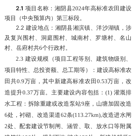
2.1
项目名称：
湘阴县
2024
年高标准农田建设
项目（中央预算内）第三标段
。
2.2
建设
地
点：
湘阴县湘滨镇、洋沙湖镇，涉
及复兴围村、洞庭围村、城南村、罗塘村、名山
村、岳府村共
6
个行政村
。
2.3
建设规模（项目工程等别、建筑物级别、
项目特性、总投资额、总工期等）：建设高标准农
田共0.9万亩
，
其中新建高标准农田0.53万亩
，改
造提升0.37万亩。
主要建设内容包括
：
(1) 灌溉排
水工程：拆除重建或改造泵站9
座，山塘加固改造
6
处，衬砌、改造渠道
62
条
(113.27km),
改造进水闸
2
处、配套建设节制闸、涵管、取、放水口等附
属