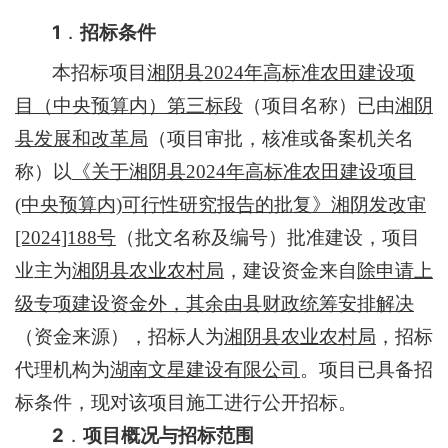
1
．
招标条件
本招标项目
湘阴县
2024
年高标准农田建设项
目（中央预算内）第三标段
（项目名称）已由
湘阴
县发展和改革局
（项目审批，核准或备案机关名
称）以
《关于湘阴县2024
年高标
准农田建
设
项目
(中央预算内)可行性研究报告的批复》湘阴发改审
[2024]188号
（
批文名称及编号）批准建设，项目
业主为
湘阴县农业农村局
，
建设资金来自
除申请上
级专项建设资金外，其余由县财政统筹安排解决
（资金来源），招标人为
湘阴县农业农村局
，招标
代理机构为
湖南文星建设有限公司
。项目已具备招
标条件，现对该项目施工进行公开招标。
2
．
项目概况与招标范围