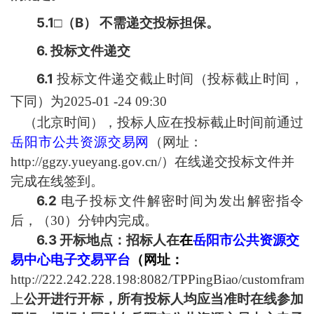
5.1
B
□
（
）
不需递交投标担保。
6.
投标文件递交
6.1
投标文件递交截止时间（投标截止时间，
下同）为
202
5
-
01
-
24
09:30
（北京时间），投标人应在投标截止时间前通过
岳阳市
公共资源交易
网
（网址：
http://ggzy.yueyang.gov.cn/
）
在线递交投标文件并
完成在线签到。
6.2
电子投标文件解密时间为发出解密指令
后，（
30
）分钟内完成。
6.3
开标地点：招标人在
在
岳阳市公共资源交
易中心电子交易平台
（网址：
http://222.242.228.198:8082/TPPingBiao/customfram
上
公开进行开标，所有投标人均应当准时在线参加