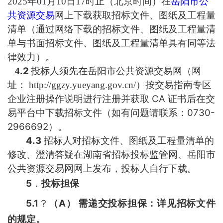
202
5
年
01
月
10
日
17
时止（北京时间）在
岳阳市公
共资源交易
网上下载获取招标文件、图纸及工程量
清单（通过网络下载的招标文件、图纸及工程量清
单与书面招标文件、图纸及工程量清单具有同等法
律效力）。
.2
4
投标人须先在岳阳市公共资源交易网（网
址：
http://ggzy.yueyang.gov.cn/
）按交易指南专区
CA
企业注册操作说明进行注册并获取
证书后在交
0730-
易平台中下载招标文件（如有问题请联系：
2966692
）。
4.3
招标人对招标文件、图纸及工程量清单的
修改、澄清答疑在湖南省
招标投标监管网、岳阳市
公共资源交易网网上发布，投标人自行下载。
5
．
投标担保
5.1
A
？
（
）
需递交投标担保：
详见招标文件
的规定
。