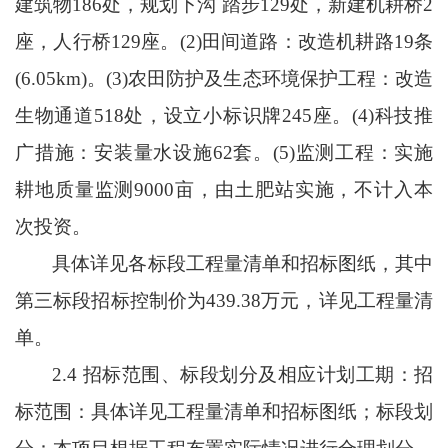
建筑物
186
处，规划下沟 踏步
129
处，新建机耕桥
2
座，人行桥
129
座。
(2)
田间道路：改造机耕路
19
条
(6.05km)
。
(3)
农田防护及生态环境保护工程：改造
生物通道
518处，设立小标识牌
245
座。
(4)
科技推
广措施：安装量水设施
62
套。
(5)
监测工程：实施
耕地质量监测
9000
亩，由土肥站实施，不计入本
次投资。
具体详见各标段工程量清单和招标图纸，其中
第三
标段
招标
控制价
为
439.38
万元，
详见工程量清
单。
2.4
招标范围、标段划分及相
应计划工
期：招
标
范
围：
具体详见工程量清单和招标图纸；标段划