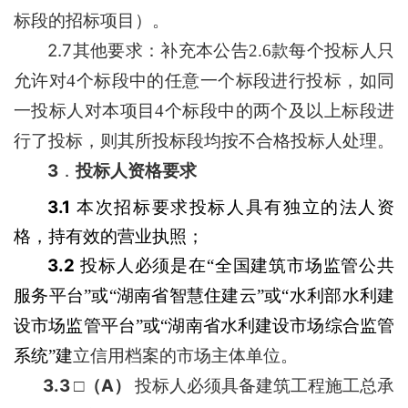
标段的招标项目）。
2.7
其他要求：
补充本公告
2.6款每个投标人只
允许对
4
个标段中的任意一个标段进行投标，如同
一投标人对本项目
4
个标段中的两个及以上标段进
行了投标，则其所投标段均按不合格投标人处理。
3
．
投标人资格要求
3.1
本次招标要求投标人具有独立的法人资
格，持有效的营业执照；
3.2
投标人必须是在
“
全国建筑市场监管公共
服务平台
”
或
“
湖南省智慧住建云
”
或
“
水利部水利建
设市场监管平台
”
或
“
湖南省水利建设市场综合监管
系统
”
建
立信用档案的市场主体单位。
3.3
A
□
（
）
投标人必须具备
建筑工程施工总承