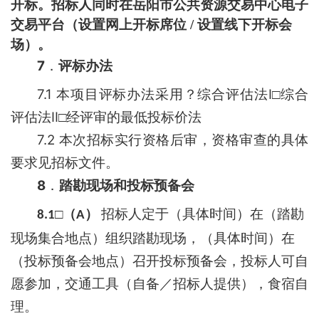
开标。招标人同时在
岳阳市公共资源交易中心电子
交易平台
（
设置网上开标席位
/
设置线下开标会
场
）。
7
．
评标办法
7.1
I
本项目评标办法采用
？
综合评估法
□
综合
II
评估法
□
经评审的最低投标价法
7.2
本次招标实行资格后审，资格审查的具体
要求见招标文件。
8
．
踏勘现场和投标预备会
□
（
）
招标人定于
（具体时间）在
（踏勘
8.1
A
现场集合地点）组织踏勘现场，
（具体时间）在
（投标预备会地点）召开投标预备会，投标人可自
愿参加，交通工具
（自备／招标人提供），食宿自
理。