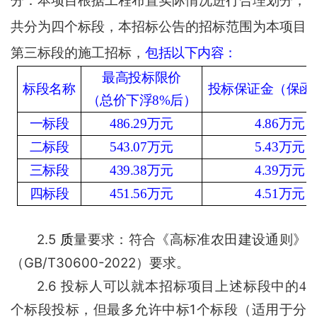
分：本项目根据工程布置实际情况进行合理划分，
共分为四个标段，本招标公告的招标范围为本项目
第三
标段的施工招标，
包括以下内容：
最高投标限价
标段名称
投标保证金（保函
（总价下浮
8%后）
一标段
486.29万元
4.86万元
二标段
543.07万元
5.43万元
三标段
439.38万元
4.39万元
四标段
451.56万元
4.51万元
2.5
质
量要求：
符合《高标准农田建设通则》
GB/T30600-2022
（
）要求
。
2.6
投标人可以就本招标项目
上述
标段中的
4
1
个标段投标，但最多允许中标
个标段（适用于分