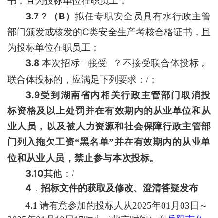
书，且为投标单位在职员工；
3.7
B
？
（
）
拟任专职安全员具有水行政主管
C
部门颁发或核发的
类安全生产考核合格证书，且
为投标单位在职员工；
3.8
本次招标
□
接受
？
不接受联合体投标
。
联合体投标的，应满足下列要求：
/
；
3.9
受到湖南省内相关行政主管部门取消投
标资格及以上处罚并在有
效期内的从业单位和从
业人员，
以及被人力资源和社会保障行政主管部
门
列入拖欠工资
“
黑名单
”
并在有效期内的从业单
位和从业人
员，禁止参与本
次投标。
3.10
其他：
/
4
．
招标文件的获取及修改、澄清答疑发布
4.1
请有意参加的投标人从202
5
年
01
月
03
日～