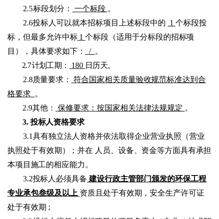
2.5
标段划分：
一个标段
。
2.6投标人可以就本招标项目上述标段中的
1
个标段投
标，
但最多允许中标
1
个标段（适用于分标段的招标项
目
），
具体要求如下：
/
。
2.7
计划工期：
180
日历天。
2.8质量要求：
符合国家相关质量验收规范标准达到合
格要求
。
2.9其他：
保修要求：按国家相关法律法规规定
。
3.
投标人资格要求
3.1具有独立法人资格并依法取得企业营业执照（营
业
执照处于有效期
）；
并在
人员、设备、资金等方面具有承担
本项目施工的相应能力。
3.2投标人必须具备
建设行政主管部门颁发的环保工程
专业承包叁级及以上
资质且处于有效期，安全生产
许可证
处于
有效
期；