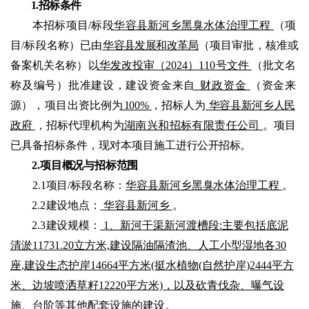
1.招标条件
本招标项目
/标段
华容县新河乡黑臭水体治理工程
（项
目
/标段名称）已由
华
容县发展和改革局
（项
目审批，核准或
备案机关名称）以
华发改投审（
2024
）
110号文件
（批文名
称及编号
）批准建设，建
设资金来自
财政资金
（资金来
源
），
项目出资比例为
100%
，招标人
为
华容县新河乡人民
政府
，招标代理机构为
湖南兴和招标有限责任公司
。项目
已具备招标条件，现
对本项目施工进
行公开招标。
2.项目概况与招标范围
2.1项目/标段名称：
华容县新河乡黑臭水体治理
工程
。
2.2
建设地点：
华容县新河乡
。
2.3
建设规模：
1、新河干渠新河渡槽段:主要包括底泥
清淤11731.20立方米,建设隔油隔渣池、人工小型湿地各30
座,建设生态护岸14664平方米(挺水植物(自然护岸)2444平方
米、边坡
喷洒
草籽
12220平方米)，以及砍青伐杂、曝气设
施、台阶等其他配套设施的建设。