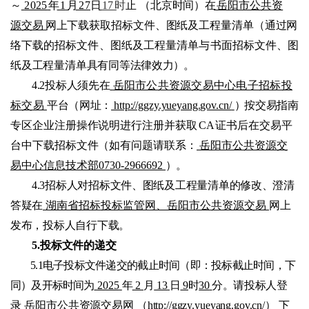
～
2025
年
1
月
27
日
17
时
止
（北京时间）在
岳阳市公共资
源交易
网上下载获取招标文件、图纸及工程量清单（通
过网
络
下载的招标文件、图纸及工程量清单与书面招标文件、图
纸及工程量清单具有同
等法律
效力）。
4.2投标人须先在
岳阳市公共资源交易中心电子招标投
标交易
平台（网址
：
http://ggzy.yueyang.gov.cn/
）
按交易指南
专区企业注册操作说明进行注册并获取
CA
证书后在交易平
台中下载招标文件（如有问
题请联系
：
岳阳市公共资源交
易中心信息技术部
0730-2966692
）
。
4.3招标人对招标文件、图纸及工程量清单的
修改、澄清
答疑在
湖南省招标投标监管网、岳阳市公共资源交易
网上
发布，投标人自行下载。
5.投标文件的递交
5.1电子投标文件递交的截止时间（即：投标截止时间，下
同）及开标时间为
2025
年
2
月
13
日
9
时
30
分。请投标人登
录
岳阳市公共资源交易网
（
http://ggzy.yueyang.gov.cn/）
下