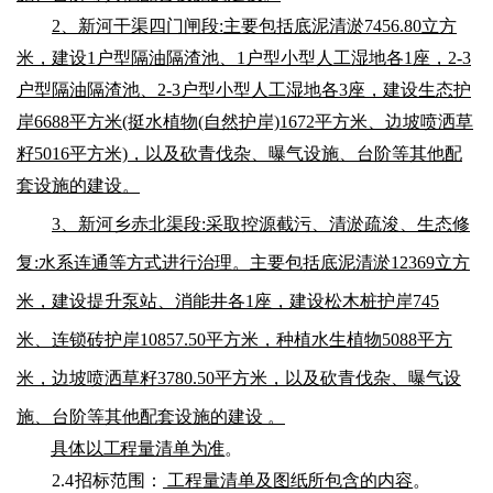
2、新河干渠四门闸段:主要包括底泥清淤7456.80立方
米，建设1户型隔油隔渣池、1户型小型人工湿地各1座，2-3
户型隔油隔渣池、2-3户型小型人工湿地各3座，建设生态护
岸6688平方米(挺水植物(自然护岸)1672平方米、边坡
喷洒
草
籽
5016平方米)，以及砍青伐杂、曝气设施、台阶等其他配
套设施的建设。
3、新河乡赤北渠段:采取控源截污、清淤疏浚、生态修
复:水系连通等方式进行治理。主要包括底泥清淤12369立方
米，建设提升泵站、消能井各1座，建设松木桩护岸745
米、连锁砖护岸10857.50平方米，种植水生植物5088平方
米，边坡
喷洒
草籽
3780.50平方米，以及砍青伐杂、曝气设
施、台阶等其他配套设施的建设 。
具体以工程量清单为准
。
2.4
招标范围：
工程量清单及图纸所包含的内容
。