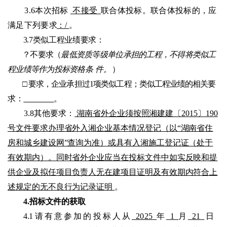
3.6本次招标
不接受
联合体投标。联合体投标的，应
满足下列要
求
：
/
。
3.7类似工程业绩要求：
？
不要求（
最低资质等级单位承担的工程，不得将类似工
程业绩等作为投标资格条
件。
）
□ 要求，企业承担过1项类似工程
；类似工程业绩的相关要
求：
。
3.8
其他要求：
湖南省外企业须按照湘建建〔
2015〕190
号文件要求办理省外入湘企业基本情况登记（以“湖南省住
房和城乡建设网”查询为准）或具有入湘施工登记证（处于
有效期内）。同时省外企业应当在投标文件中如实反映和提
供企业及拟任项目负责人无在建项目证明及有效期内符合上
述规定的无不良行为记录证明
。
4.招标文件的获取
4.1请有意参加的投标人从
2025
年
1
月
21
日