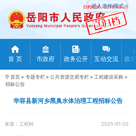
进入老年模式
归档时间：2018-03-27
首 页
市政府
政务公开
互动交流
政
首页
>
专题专栏
>
公共资源交易专栏
>
工程建设采购
>
招标公告
华容县新河乡黑臭水体治理工程招标公告
来源：工程科
2025-01-20