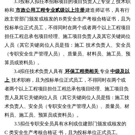
3.3
投标人拟任本招标项目的项目负责人
/
专业
/
技术职
称和
市政公用工程专业贰级以上注册
建造师证书，具有行
政主管部门颁发或核发的
B
类安全
生产考
核合格证书，且为
投标单位正式员工，不得同时在两个或者两个以上工程项目
担任工程总承包项目经理、施工项目负责人及其它关键岗位
人员（其它关键岗位人员是
指：施工
技术负责人、安全员
（专职安全生产管理人员）、质量员、材料员、施工员、预
算员或
资料员）。
3.4
拟任技术负责人具有
环保工程类相关
专业
中级及以
上
技术职称，
且为投标单位正式员工，不得同时在两个或
者两个以上工程项目担任工程总承包项目经
理、施工项目负
责人及其它关键岗位人员（其它关键岗位人员是指：施工技
术负
责人、
安全员（专职安全生产管理人员）、质量员、材
料员、施工员、预算
员或资料员）。
3.5拟任专职安全员具有水利或住建部门颁发或核发的
C 类安全生产考核合格证
书，且为投标单位正式员工。