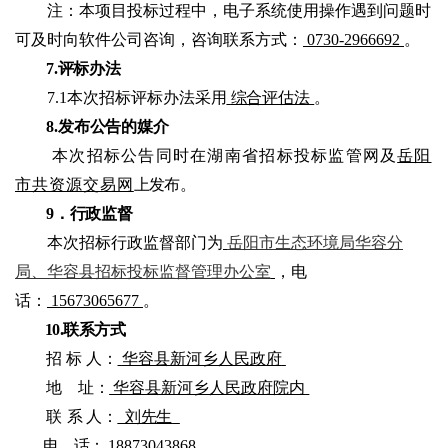
注：本项目投标过程中，电子系统使用操作遇到问题时
可及时向软件公司咨询，咨询联系方式：
0730-2966692
。
7.评标办法
7.1
本次招标评标办法采用
综合评估法
。
8.发布公告的媒介
本次招标公告同时在湖南省招标投标监管
网及
岳阳
市共资源交易网
上发布。
9．行政监督
本次招标行政监督部门为
岳阳市生态环境局华容分
局、华容县招标投标监督管理办公室
，电
话：
15673065677
。
10.联系方式
招
标
人：
华容县新河乡人民政府
地
址：
华容县新河乡人民政府院内
联
系
人：
刘先生
电
话：
18873043868