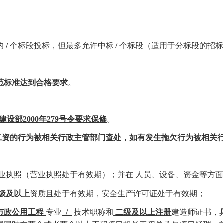
的
/
个标段投标，但最多允许中标
/
个标段（适用于分标段的招
范标准达到合格要求
。
令和建设部2000年279号令要求保修
。
民工工资的行为被相关行政主管部门查处，如有发生拖欠行为被相
业营业执照（营业执照处于有效期）；并在 人员、设备、资金等方
级及以上
资质且处于有效期，安全生产许可证处于有效期；
市政公用工程
专业
/
技术职称和
二级及以上注册
建造师证书，