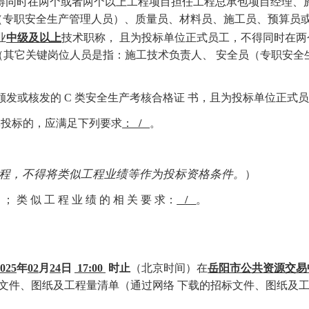
得同时在两个或者两个以上工程项目担任工程总承包项目经理、
（专职安全生产管理人员）、质量员、材料员、施工员、预算员或
业
中级及以上
技术职称，
且为投标单位正式员工，不得同时在两
（其它关键岗位人员是指：施工技术负责人、
安全员（专职安全
门颁发或核发的 C 类安全生产考核合格证 书，且为投标单位正式
体投标的，应满足下列要求
：
/
。
程，不得将类似工程业绩等作为投标资格条件。
）
程 ； 类 似 工 程 业 绩 的 相 关 要 求：
/
。
025
年
02
月
24
日
17:00
时止
（北京时间）在
岳阳市公共资源交易
文件、图纸及工程量清单（通过网络
下载的招标文件、图纸及