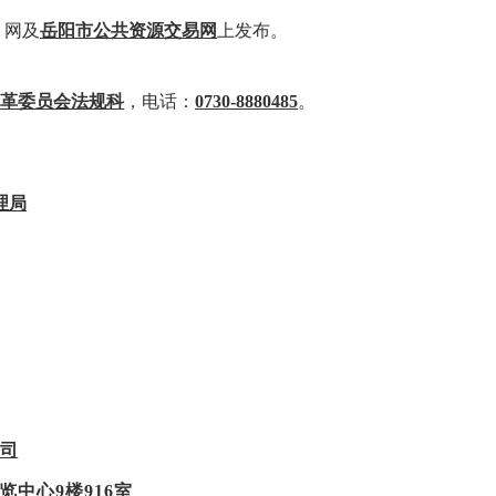
管
网及
岳阳市公共资源交易网
上发布。
改革委员会法规科
，电话：
0730-8880485
。
理局
公司
览中心
9楼916室