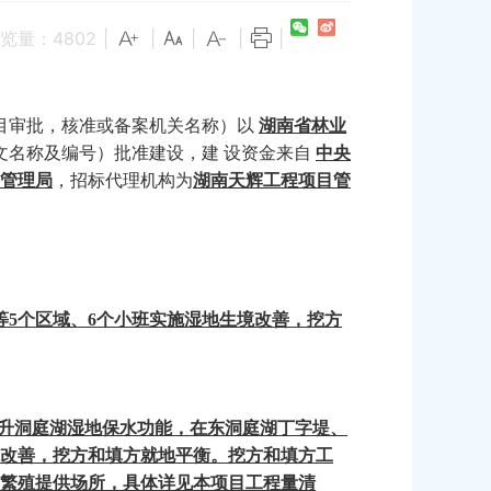
览量：
4802
|
|
|
|
|
目审批，核准或备案机关名称）以
湖南省林业
文名称及编号）批准建设，建
设资金来自
中央
管理局
，招标代理机构为
湖南天辉工程项目管
等5个区域
、
6个小班实施湿地生境改善，挖方
升
洞
庭湖湿地保水功能，在
东洞庭湖
丁字堤、
境改善，挖方和填方就地平衡。挖方和填方工
栖息、繁殖提供场所，具体详见本项目工程量清