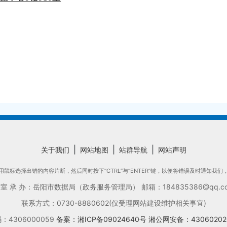
|
|
|
关于我们
网站地图
站群导航
网站声明
鼠标选择出错的内容片断，然后同时按下“CTRL”与“ENTER”键，以便将错误及时通知我
承 办：岳阳市数据局（政务服务管理局） 邮箱：184835386@qq.com
联系方式：0730-8880602(仅受理网站建设维护相关事宜)
4306000059
备案：湘ICP备09024640号
湘公网安备：43060202