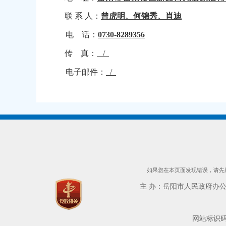
联
系
人：
曾虎明
、
何锦秀、肖迪
电
话：
0730-8289356
传
真：
/
电子邮件：
/
如果您在本页面发现错误，请先用
主 办：岳阳市人民政府办公室 
网站标识码：