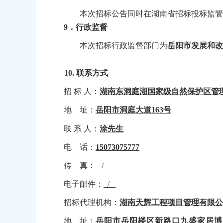
本次招标公告同时在湖南省招标投标监
9．行政监督
本次招标行政监督部门为
岳阳市发展和
10.
联系方式
招
标
人：
湖南东洞庭湖国家级自然保护区管
地
址：
岳阳市洞庭大道
163号
联
系
人：
涂先生
电
话：
15073075777
传
真：
/
电子邮件：
/
招标代理机构：
湖南天辉工程项目管理有限
地
址：
岳阳市岳阳楼区新路口九盛家居博