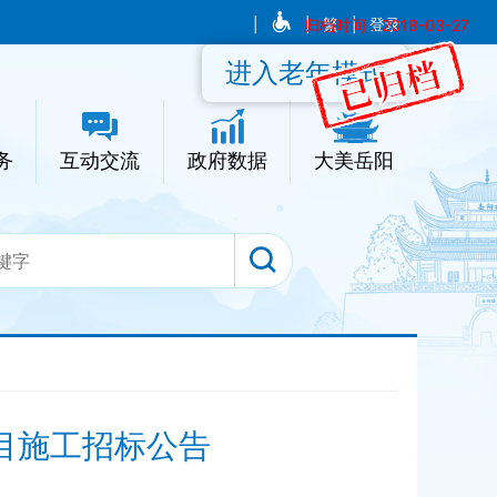
|
|
归档时间：2018-03-27
繁
|
登录
进入老年模式
务
互动交流
政府数据
大美岳阳
目施工招标公告