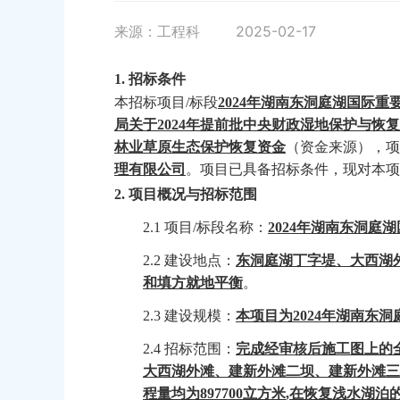
来源：工程科
2025-02-17
1.
招标条件
本招标项目
/标段
2024年湖南东洞庭湖国际重
局关于
2024年提前批中央财政湿地保护与恢复
林业草原生态保护恢复资金
（资金来源），项
理有限公司
。项目已具备招标条件，现对本项
2.
项目概况与招标范围
2.1 项目/标段名称：
2024年湖南东洞庭
2.2 建设地点：
东洞庭湖
丁字堤、大西湖
和填方就地平衡
。
2.3 建设规模：
本项目为
2024年湖南东
2.4 招标范围：
完成经审核后施工图上的
大西湖外滩、建新外滩二坝、建新外滩
程量均为897700立方米
,在恢复浅水湖泊