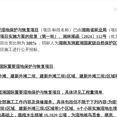
浏
要湿
地保护与恢复项目
（项目
/标段名称）已由
湖南省林业局
（项
项目实施方案的批复（第一轮）、湘林规函〔2024〕112号
（批
目出资比例为
100%
，招标人为
湖南东洞庭
湖国家级自然保护区
目施工进行公开招标。
湖国际重要湿地保护与恢复项目
。
外滩、建新外滩二坝、建新外滩三坝
1区域、建新外滩三坝2区域
洞庭湖国际重要湿地保护与恢复项目
，
具体详见工程量清单
。
全部施工工作内容及保修服务。具体包括但不限于下列内容
:为提
三坝
1区域、建新外滩三坝2区域等5个区域、6个小班实施湿地生
的基础上，栽植水生植被 16.1820 公顷，为湿地候鸟觅食、