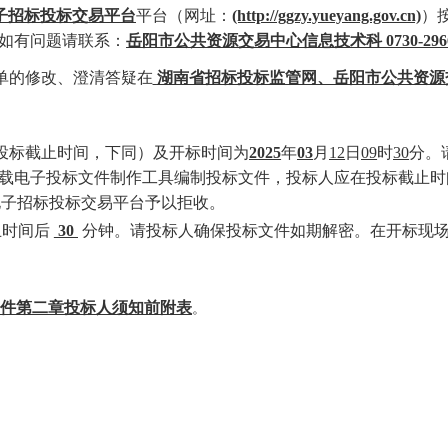
子招标投标交易平台
平台（网址：
(http://ggzy.yueyang.gov.cn)
）
（如有问题请联系：
岳阳市公共资源交易中心信息技术科
0730-296
清单的修改、澄清答疑在
湖南省招标投标监管网、岳阳市公共资源
：投标截止时间，下同）及开标时间为
2025
年
03
月
12
日
09
时
30
分
。
载电子投标文件制作工具编制投标文件，投标人应在投标截止时
电子招标投标交易平台予以拒收。
止时间后
30
分钟。请投标人确保投标文件如期解密。在开标现
件第二章投标人须知前附表
。
。