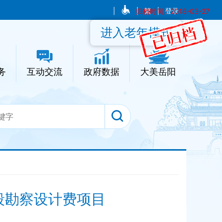
|
|
归档时间：2018-03-27
繁
|
登录
进入老年模式
务
互动交流
政府数据
大美岳阳
段勘察设计费项目