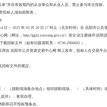
名单”并在有效期内的从业单位和从业人员，禁止参与本次投标。
二章投标人须知前附表 。
布
 月 14 日～ 2025 年 03 月 20 日 17 时止（北京时间）在 
（网址：http://ggzy.yueyang.gov.cn/）按企业注
.cn/）下载招标文件（如有问题请联系： 0730-2966692 ）。
疑采用在 岳阳市公共资源交易中心网 网上发布，投标人在交易平
详见招标文件的规定。
间）在 / （踏勘现场集合地点）组织踏勘现场， / （具体时间
人提供），食宿自理。
场踏勘和召开投标预备会。