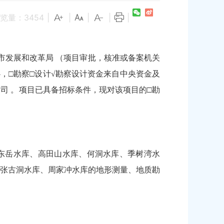
览量：
3454
|
|
|
|
|
市发展和改革局 （项目审批，核准或备案机关
心，□勘察□设计√勘察设计资金来自中央资金及
公司 。项目已具备招标条件，现对该项目的□勘
括东岳水库、高田山水库、何洞水库、季树湾水
张古洞水库、周家冲水库的地形测量、地质勘