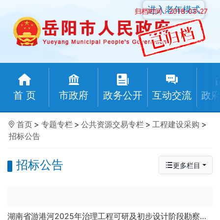
进入老年模式
归档时间：2018-03-27
首 页
市政府
政务公开
互动交流
政
首页
>
专题专栏
>
公共资源交易专栏
>
工程建设采购
>
招标公告
招标公告
更多栏目
湖南省游港河2025年治理工程可研及初步设计阶段勘察设计