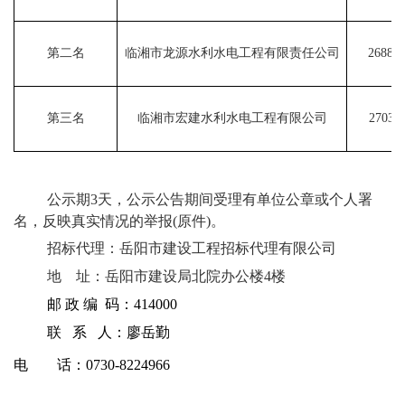
第二名
临湘市龙源水利水电工程有限责任公司
268810
第三名
临湘市宏建水利水电工程有限公司
270311
公示期
3
天，公示公告期间受理有单位公章或个人署
名，反映真实情况的举报
(
原件
)
。
招标代理：岳阳市建设工程招标代理有限公司
地
址：岳阳市建设局北院办公楼
4
楼
邮 政 编
码：
414000
联
系
人：廖岳勤
电
话：
0730-8224966