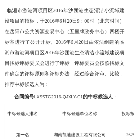
临湘市游港河项目区2016年沙团港生态清洁小流域建
设项目的招标，于2016年6月20日9：00时（北京时间）
在岳阳市公共资源交易中心（五里牌政务中心）四楼开
标室进行了公开开标。2016年6月20日由依法组建的
临
湘市游港河项目区
2016
年沙团港生态清洁小流域建设项
目
招标评标委员会进行了评标，评标委员会按照招标文
件确定的评标原则和评标办法，经过综合评审、比较，
推荐中标候选人为：
合同编号
的中标候选人
：
LXSSTG2016-QJXLY-C1
中标候选人排名
中标候选单位名称
投标报价
第一名
湖南凯迪建设工程有限公司
262515