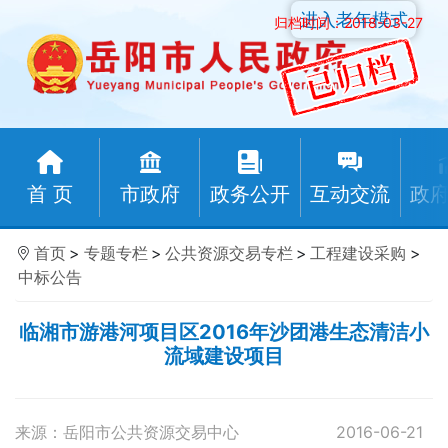
进入老年模式
归档时间：2018-03-27
首 页
市政府
政务公开
互动交流
政
首页
>
专题专栏
>
公共资源交易专栏
>
工程建设采购
>
中标公告
临湘市游港河项目区2016年沙团港生态清洁小
流域建设项目
来源：岳阳市公共资源交易中心
2016-06-21