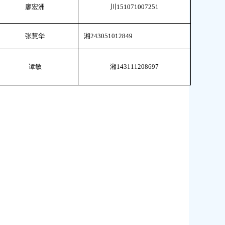
廖宏洲
川
151071007251
张慧华
湘
243051012849
谭敏
湘
143111208697