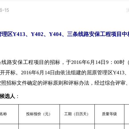
6-15
管理区
Y413
、
Y402
、
Y404
、三条线路安保工程项目中
条线路安保工程项目的招标，于
2016
年
6
月
14
日
9
：
00
时
开开标。
2016
年
6
月
14
日由依法组建的屈原管理区
Y413
按照招标文件确定的评标原则和评标办法，经过综合评审
候选人
：
名称
投标报价（元）
工期（日历天）
质量等级