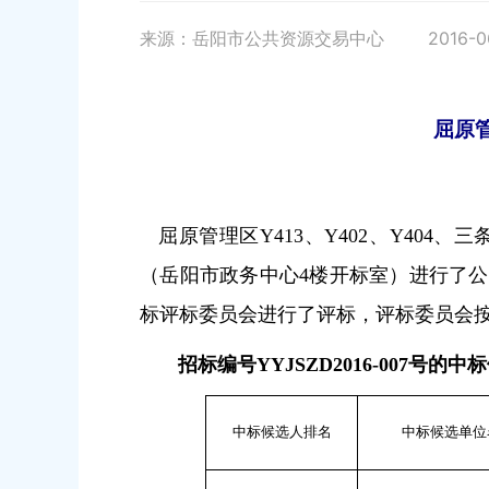
来源：岳阳市公共资源交易中心
2016-0
屈原
屈原管理区
Y413
、
Y402
、
Y404
、三
（岳阳市政务中心
4
楼开标室）进行了公
标评标委员会进行了评标，评标委员会
招标编号
YYJSZD2016-007
号的中标
中标候选人排名
中标候选单位