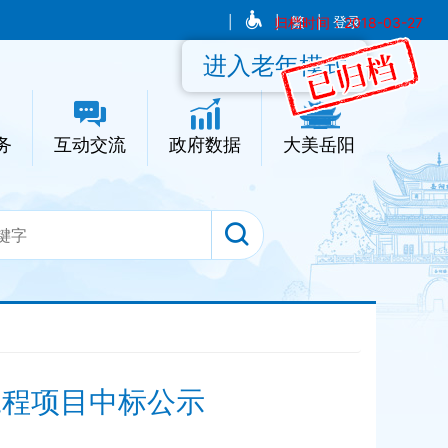
|
|
归档时间：2018-03-27
繁
|
登录
进入老年模式
务
互动交流
政府数据
大美岳阳
保工程项目中标公示