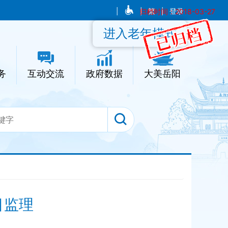
|
|
归档时间：2018-03-27
繁
|
登录
进入老年模式
务
互动交流
政府数据
大美岳阳
目监理