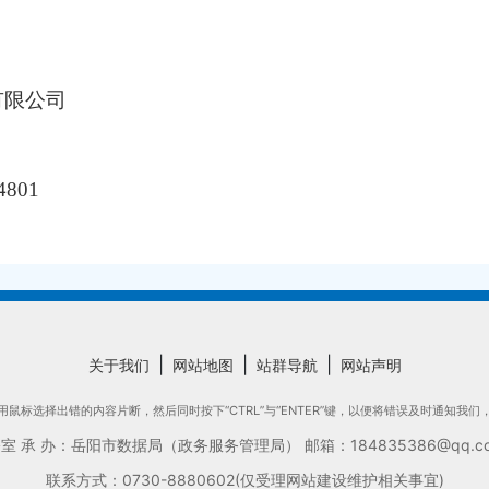
有限公司
801
|
|
|
关于我们
网站地图
站群导航
网站声明
鼠标选择出错的内容片断，然后同时按下“CTRL”与“ENTER”键，以便将错误及时通知我
承 办：岳阳市数据局（政务服务管理局） 邮箱：184835386@qq.com
联系方式：0730-8880602(仅受理网站建设维护相关事宜)