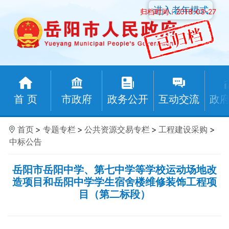
进入老年模式
归档时间：2018-03-27
首 页
市政府
政务公开
互动交流
政
首页
>
专题专栏
>
公共资源交易专栏
>
工程建设采购
>
中标公告
岳阳市岳阳中学、第七中学等学校运动场地改
造项目和岳阳中学学生宿舍楼维修装饰工程项
目（第二标段）