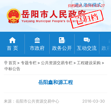
进入老年模式
归档时间：2018-03-27
首 页
市政府
政务公开
互动交流
政
首页
>
专题专栏
>
公共资源交易专栏
>
工程建设采购
>
中标公告
岳阳鑫和源工程
来源：岳阳市公共资源交易中心
2016-03-30