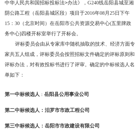
中华人民共和国招标投标法
>
办法》，
G240线岳阳县城至湘
阴公路工程（岳阳县城区段）项目
于
20
1
6
年
0
8
月
25
日
下午
15
：
3
0
（北京时间）在
岳阳市公共资源交易中心
(
五里牌政
务中心
)
四楼开标室举行
了
开标会。
评标委员会由从专家库中随机抽取的技术、经济方面专
家共
五
人组成，评标委员会按照招标文件确定的评标原则和
评标办法，对有效投标书进行了评审。
确定的
中标
候
选人
名
单如下：
第一中标候选人
岳阳县公用事业公司
：
第二中标候选人：
汨罗市市政工程公司
第三中标候选人：
岳阳市市政建设有限公司