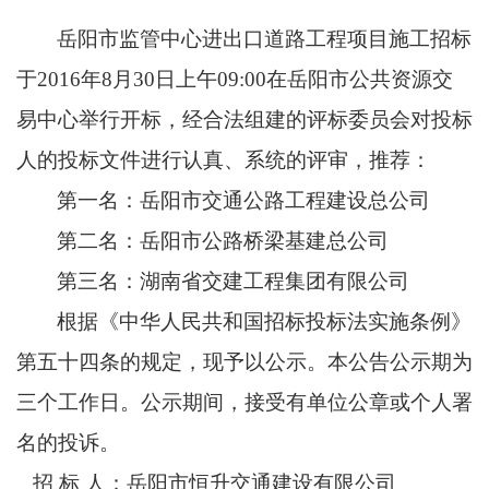
岳阳市监管中心进出口道路工程项目
施工
招标
于
201
6
年
8
月
30
日
上
午
09:0
0
在岳阳市
公共资源
交
易中心举行开标，经合法组建的评标委员会对投标
人的投标文件进行认真、系统的评审，推荐：
第一名：
岳阳市交通公路工程建设总公司
第二名：
岳阳市公路桥梁基建总公司
第三名：
湖南省交建工程集团有限公司
根据《中华人民共和国招标投标法实施条例》
第五十四条的规定，现予以公示。本公告公示期为
三个工作日
。公示期间，接受有单
位公章或个
人署
名的投诉。
招
标
人：岳阳市恒升交通建设有限公司