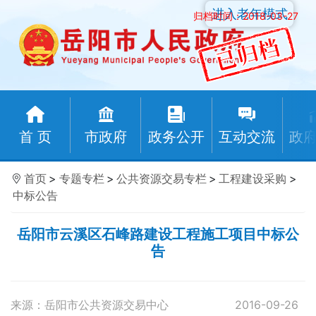
进入老年模式
归档时间：2018-03-27
首 页
市政府
政务公开
互动交流
政
首页
>
专题专栏
>
公共资源交易专栏
>
工程建设采购
>
中标公告
岳阳市云溪区石峰路建设工程施工项目中标公
告
来源：岳阳市公共资源交易中心
2016-09-26