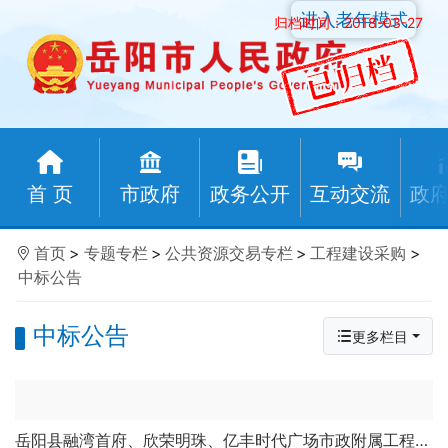
进入老年模式
归档时间：2018-03-27
首 页
市政府
政务公开
互动交流
政
首页
>
专题专栏
>
公共资源交易专栏
>
工程建设采购
>
中标公告
中标公告
更多栏目
岳阳县融湾首府、欣荣明珠、亿丰时代广场市政附属工程中标候选人公示