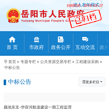
进入老年模式
归档时间：2018-03-27
首 页
市政府
政务公开
互动交流
政
首页
>
专题专栏
>
公共资源交易专栏
>
工程建设采购
>
中标公告
中标公告
更多栏目
藕池东支-华容河航道建设一期工程监理