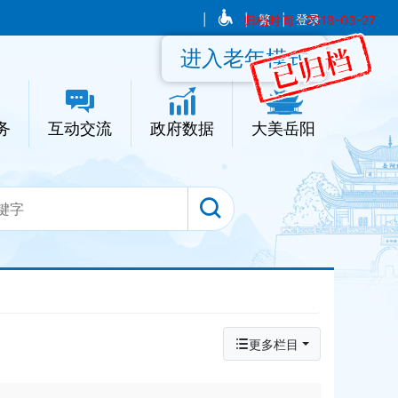
|
|
归档时间：2018-03-27
繁
|
登录
进入老年模式
务
互动交流
政府数据
大美岳阳
更多栏目