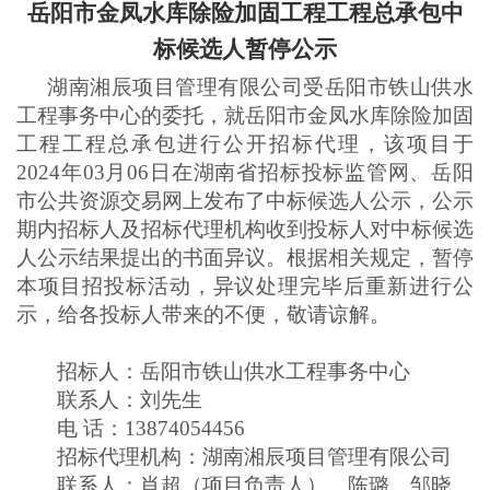
岳阳市金凤水库除险加固工程工程总承包
中
标候选人
暂停公示
湖南湘辰项目管理有限公司
受
岳阳市铁山供水
工程事务中心
的委托，就
岳阳市金凤水库除险加固
工程工程总承包
进行公开招标代理，该项目于
2024年
03
月
06
日在湖南省招标投标监管网、岳阳
市公共资源交易网上发布了中标候选人公示，公示
期内招标人及
招标代理机构
收到
投标人对中标候选
人公示结果提出的书面异议。
根据相关规定，暂停
本项目招投标活动，异议处理完毕后重新进行公
示，给各投标人带来的不便，敬请谅解。
招标人：岳阳市铁山供水工程事务中心
联系人：刘先生
电
话：
13874054456
招标代理机构：湖南湘辰项目管理有限公司
联系人：肖超（项目负责人）、陈璐、邹晓