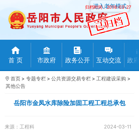
进入老年模式
归档时间：2018-03-27
首 页
市政府
政务公开
互动交流
政
首页
>
专题专栏
>
公共资源交易专栏
>
工程建设采购
>
其他公告
岳阳市金凤水库除险加固工程工程总承包
来源：工程科
2024-03-11