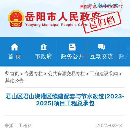
进入老年模式
归档时间：2018-03-27
首 页
市政府
政务公开
互动交流
政
首页
>
专题专栏
>
公共资源交易专栏
>
工程建设采购
>
其他公告
君山区君山垸灌区续建配套与节水改造(2023-
2025)项目工程总承包
来源：工程科
2024-03-14