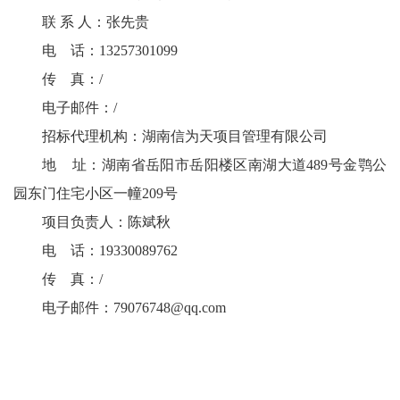
联 系 人：张先贵
电 话：13257301099
传 真：/
电子邮件：/
招标代理机构：湖南信为天项目管理有限公司
地 址：湖南省岳阳市岳阳楼区南湖大道489号金鹗公
园东门住宅小区一幢209号
项目负责人：陈斌秋
电 话：19330089762
传 真：/
电子邮件：
79076748@qq.com