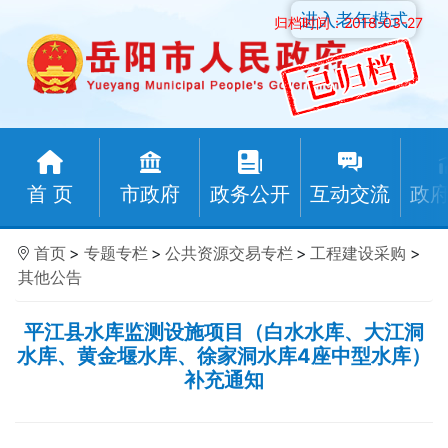
进入老年模式
归档时间：2018-03-27
首 页
市政府
政务公开
互动交流
政
首页
>
专题专栏
>
公共资源交易专栏
>
工程建设采购
>
其他公告
平江县水库监测设施项目（白水水库、大江洞
水库、黄金堰水库、徐家洞水库4座中型水库）
补充通知