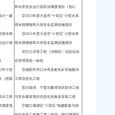
和水库安全运行及防洪调度项目（包6）
设计一建
②2023年度大连市“十四五”小型水库
包
雨水情测报和大坝安全监测设施项目
库雨水情
③2021年度大连市“十四五”小型水库
与运行项
雨水情测报和大坝安全监测设施项目
④引江济淮工程（河南段）信息化综
目
合管理系统一标段
2年小型
⑤咸阳市亭口水库及彬长矿区输配水
目（抢险
工程信息化工程
⑥大陆泽、宁晋泊蓄滞洪区防洪工程
雨水工情
与安全建设项目信息化设备及安装工程
洪调度项
⑦都江堰灌区“十四五”续建配套与现
代化改造工程施工第二标段（都江堰灌区