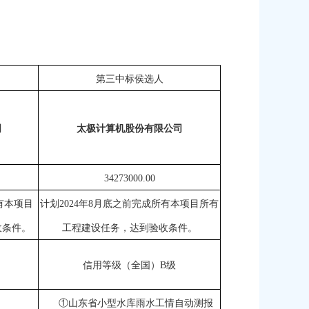
第三中标侯选人
司
太极计算机股份有限公司
34273000
.00
有
本项目
计划
2024年
8
月底
之前
完成所有
本项目所有
收条件
。
工程建设任务，达到验收条件
。
信用等级（全国）
B级
①山东省小型水库雨水工情自动测报