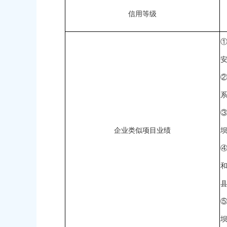
信用等级
③
企业类似项目业绩
坝
④
⑤