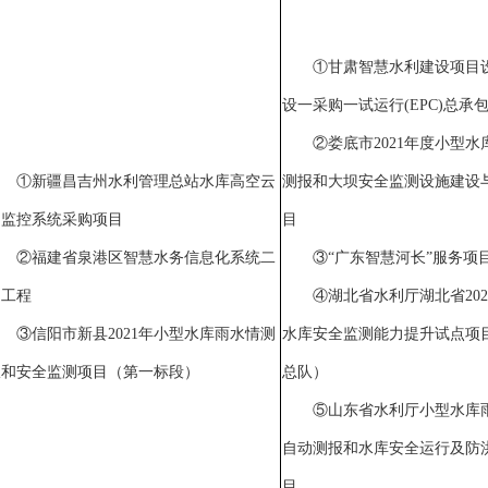
①甘肃智慧水利建设项目
设一采购一试运行(EPC)总承
②娄底市2021年度小型水
①新疆昌吉州水利管理总站水库高空云
测报和大坝安全监测设施建设
台监控系统采购项目
目
②福建省泉港区智慧水务信息化系统二
③“广东智慧河长”服务项
期工程
④湖北省水利厅湖北省202
③信阳市新县2021年小型水库雨水情测
水库安全监测能力提升试点项
报和安全监测项目（第一标段）
总队）
⑤山东省水利厅小型水库
自动测报和水库安全运行及防
目