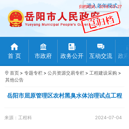
进入老年模式
归档时间：2018-03-27
首 页
市政府
政务公开
互动交流
政
首页
>
专题专栏
>
公共资源交易专栏
>
工程建设采购
>
其他公告
岳阳市屈原管理区农村黑臭水体治理试点工程
来源：工程科
2024-07-04