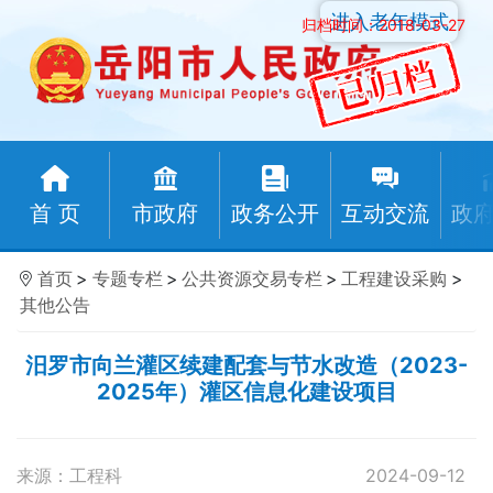
进入老年模式
归档时间：2018-03-27
首 页
市政府
政务公开
互动交流
政
首页
>
专题专栏
>
公共资源交易专栏
>
工程建设采购
>
其他公告
汨罗市向兰灌区续建配套与节水改造（2023-
2025年）灌区信息化建设项目
来源：工程科
2024-09-12