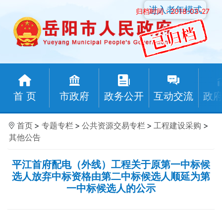
进入老年模式
归档时间：2018-03-27
首 页
市政府
政务公开
互动交流
政
首页
>
专题专栏
>
公共资源交易专栏
>
工程建设采购
>
其他公告
平江首府配电（外线）工程关于原第一中标候
选人放弃中标资格由第二中标候选人顺延为第
一中标候选人的公示