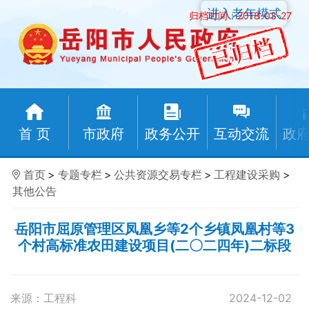
进入老年模式
归档时间：2018-03-27
首 页
市政府
政务公开
互动交流
政
首页
>
专题专栏
>
公共资源交易专栏
>
工程建设采购
>
其他公告
岳阳市屈原管理区凤凰乡等2个乡镇凤凰村等3
个村高标准农田建设项目(二〇二四年)二标段
来源：工程科
2024-12-02