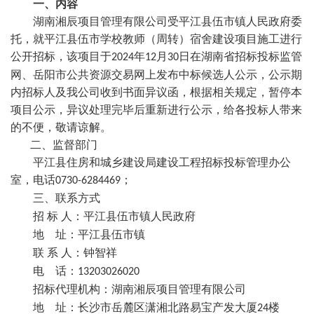
一、内容
湖南湘辰项目管理有限公司受平江县伍市镇人民政府委
托，就
平江县伍市学校教师（周转）宿舍建设项目
施工进行
公开招标，该项目于
年
月
日在湖南省招标投标监管
2024
12
30
网、岳阳市公共资源交易网上发布中标候选人公示，公示期
内招标人及我公司收到书面异议函，根据相关规定，暂停本
项目公示，异议处理完毕后重新进行公示，给各投标人带来
的不便，敬请谅解。
二、
监督部门
平江县住房和城乡建设局建设工程招标投标管理办公
室，电话
；
0730-6284469
三、
联系方式
招
标
人：平江县伍市镇人民政府
地
址：平江县伍市镇
联
系
人：钟智祥
电
话：
13203026020
招标代理机构：湖南湘辰项目管理有限公司
地
址：长沙市岳麓区潇湘北路易宝产发大厦
楼
24