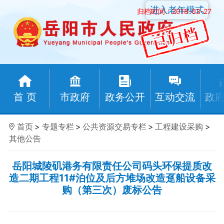
进入老年模式
归档时间：2018-03-27
首 页
市政府
政务公开
互动交流
政
首页
>
专题专栏
>
公共资源交易专栏
>
工程建设采购
>
其他公告
岳阳城陵矶港务有限责任公司码头环保提质改
造二期工程11#泊位及后方堆场改造趸船设备采
购（第三次）废标公告