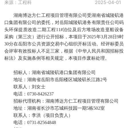
来源：工程科
2025-04-01
湖南博达方仁工程项目管理有限公司受湖南省城陵矶港
口集团有限公司的委托，对岳阳城陵矶港务有限责任公司码
头环保提质改造二期工程
11#泊位及后方堆场改造趸船设备
采购（第
三
次）进行公开招标，本项目于
2025年3月
28
日
9时
30分在岳阳市公共资源交易中心组织开标活动。
经评标委员
会评审有效投标人不足三家，
根据《中华人民共和国招标投
标法》及实施条例等相关规定，本项目作
废标
处理。
招标人：湖南省城陵矶港口集团有限公司
地址：湖南省岳阳市岳阳楼区城陵矶长江路
2号
联系人：刘女士
电话：
0730-8426237
招标代理机构：湖南博达方仁工程项目管理有限公司
地址：湖南省长沙市芯城科技园一期
5栋502室
联系人：李洪（项目负责人）
电话：
0731-82564848