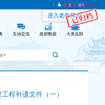
|
|
归档时间：2018-03-27
繁
|
登录
进入老年模式
务
互动交流
政府数据
大美岳阳
建工程补遗文件（一）