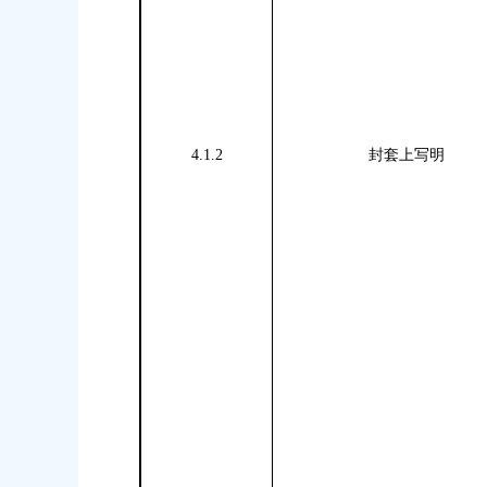
4.1.2
封套上写明