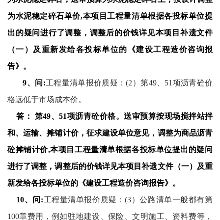
为水泥稳定碎石单价
,
本项目工程量清单根据各投标单位提
出的疑问进行了调整，调整后的价钱详见本项目补遗文件
（一）及重新发给各投标单位的《建设工程造价咨询报
告》。
9
、问
:
工程量清单报价质疑：
(2
）
第
49
、
51
项沥青砼价
格远低于市场成本价。
答： 第
49
、
51
项沥青砼价格。送审预算按现场搅拌站拌
和、运输、摊铺计价，征求建设单位意见，调整为商品沥青
砼摊铺计价
,
本项目工程量清单根据各投标单位提出的疑问
进行了调整，调整后的价钱详见本项目补遗文件（一）及重
新发给各投标单位的《建设工程造价咨询报告》。
10
、问
:
工程量清单报价质疑：
(3
）
公路清单一般都有第
100
章费用，例如驻地建设、保险、文明施工、资料费等，