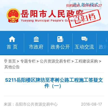
进入老年模式
归档时间：2018-03-27
首 页
市政府
政务公开
互动交流
政
首页
>
专题专栏
>
公共资源交易专栏
>
工程建设采购
>
其他公告
S211岳阳楼区牌坊至枣树公路工程施工答疑文
件（一）
来源：岳阳市公共资源交易中心
2016-08-17