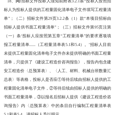
18
、
问
:
招标文件投标人须知前附表
3.2.1
条“投标人按照招
标人为投标人提供的工程量固化清单电子文件填写工程量清
单”；（二）招标文件第
29
页
3.2.2
条（
1
）款“本项目招标由
招标人提供书面工程量清单”；（三）招标文件第
95
页注第
（一）条‘投标人应按照第五章“工程量清单”的要求逐项填
报工程量清单
......
（工程量清单表
5.1
和
5.4
）。’招标人目前
未提供工程量固化清单电子文件亦未提供明确的书面工程量
清单，只提供了《建设工程造价咨询报告》，报告内包含建
安工程造价〈总预算表〉、〈人工、材料、机械台班数量汇
总表〉等表格，投标人是否应①等待后续由招标人提供的工
程量固化清单电子文件，②等待后续由招标人提供的明确的
书面工程量清单，③以报名后招标人提供《建设工程造价咨
询报告》内〈总预算表〉中的条目自行编制工程量清单表
5.1
和表
5.4
，请招标人予以明示。