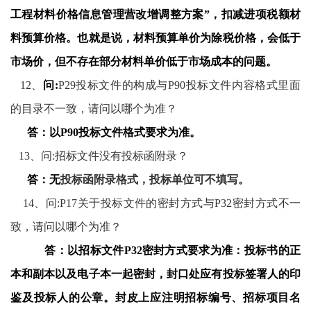
工程材料价格信息管理营改增调整方案”，扣减进项税额材
料预算价格。也就是说，材料预算单价为除税价格，会低于
市场价，但不存在部分材料单价低于市场成本的问题。
12
、
问
:
P29
投标文件的构成与
P90
投标文件内容格式里面
的目录不一致，请问以哪个为准？
答：
以
P90
投标文件格式要求为准。
13
、问
:
招标文件没有投标函附录？
答：
无
投标函附录格式，投标单位可不填写。
14
、问
:
P17
关于投标文件的密封方式与
P32
密封方式不一
致，请问以哪个为准？
答：以招标文件
P32
密封方式要求为准：投标书的正
本和副本以及电子本一起密封，封口处应有投标签署人的印
鉴及投标人的公章。封皮上应注明招标编号、招标项目名