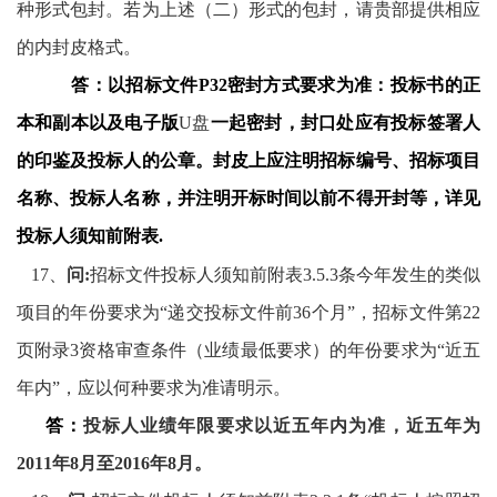
种形式包封。若为上述（二）形式的包封，请贵部提供相应
的内封皮格式。
答：
以招标文件
P32
密封方式要求为准：投标书的正
本和副本以及电子版
U
盘
一起密封，封口处应有投标签署人
的印鉴及投标人的公章。封皮上应注明招标编号、招标项目
名称、投标人名称，并注明开标时间以前不得开封等，详见
投标人须知前附表
.
17
、
问
:
招标文件投标人须知前附表
3.5.3
条今年发生的类似
项目的年份要求为“递交投标文件前
36
个月”，招标文件第
22
页附录
3
资格审查条件（业绩最低要求）的年份要求为“近五
年内”，应以何种要求为准请明示。
答：
投标人业绩年限要求以近五年内为准，近五年为
2011
年
8
月至
2016
年
8
月。