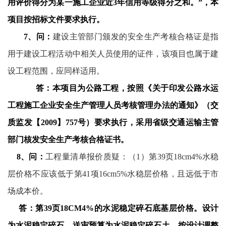
用评价得分为某一施工企业近
3
年信用等级得分之和。”，本
项目按招标文件要求执行。
7
、问：
建设主管部门颁发的安全生产考核合格证是指
用于建设工程活动中相关人员使用的证件，该项目也属于建
设工程范围，应同样适用。
答：本项目为公路工程，按照《关于印发公路水运
工程施工企业安全生产管理人员考核管理办法的通知》（交
质监发【
2009
】
757
号）要求执行，采用省级交通运输主管
部门核发安全生产考核合格证书。
8
、问：
工程量清单报价质疑：
（
1
）第
39
页
18cm4%
水稳
层价格不应该低于第
41
项
16cm5%
水稳层价格，且远低于市
场成本价。
答：第
39
页
18CM4%
的水泥稳定碎石底基层价格。设计
为水泥稳定碎石，送审预算为水泥稳定碎石土，按设计调整