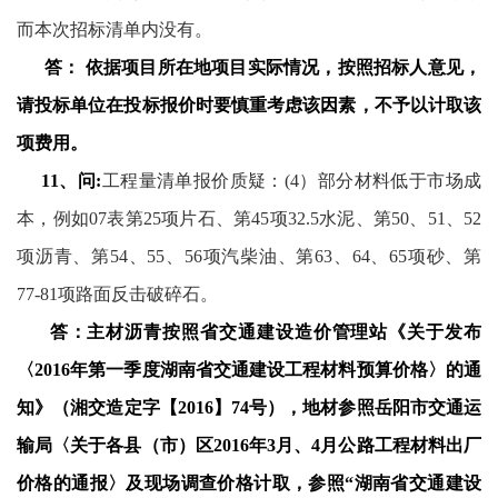
而本次招标清单内没有。
答：
依据项目所在地项目实际情况，按照招标人意见，
请投标单位在投标报价时要慎重考虑该因素，不予以计取该
项费用。
11
、问
:
工程量清单报价质疑：
(4
）部分材料低于市场成
本，例如
07
表第
25
项片石、第
45
项
32.5
水泥、第
50
、
51
、
52
项沥青、第
54
、
55
、
56
项汽柴油、第
63
、
64
、
65
项砂、第
77-81
项路面反击破碎石。
答：主材沥青按照省交通建设造价管理站《关于发布
〈
2016
年第一季度湖南省交通建设工程材料预算价格〉的通
知》（湘交造定字【
2016
】
74
号），地材参照岳阳市交通运
输局〈关于各县（市）区
2016
年
3
月、
4
月公路工程材料出厂
价格的通报〉及现场调查价格计取，参照“湖南省交通建设