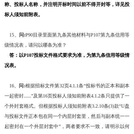
称、投标人名称，并注明开标时间以前不得开封等，详见投
标人须知前附表。
15
、
问
:
P90
目录里面第九条其他材料与
P107
第九条信用等
级情况表，请问以哪条为准？
答：
以
P107
投标文件格式要求为准，为第九条信用等级情
况表。
16
、
问
:
根据招标文件第
32
页
4.1.1
条“投标书的正本和副本
一起密封
......
”及第
16
页投标人须知前附表
4.1.2
条只提供了一
个外封套格式。但根据投标人须知前附表
3.2.10
条
(3)
款“
U
盘
与投标文件正本包在同一个内层封套里，然后与副本统一一
起密封在一个外层封套中”，两者要求不一致，请明示以何