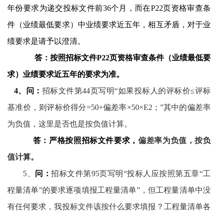
年份要求为递交投标文件前
36
个月，而在
P22
页资格审查条
件（业绩最低要求）中业绩要求近五年，相互矛盾，对于业
绩要求是请予以澄清。
答：按照招标文件
P22
页资格审查条件（业绩最低要
求）业绩要求近五年的要求为准。
4
、问：
招标文件第
44
页写明“如果投标人的评标价≤评标
基准价，则评标价得分
=50+
偏差率×
50
×
E2
；”其中的
偏差率
为负值，这里是否也是按负值计算
。
答：严格按照招标文件要求，
偏差率为负值，按负
值计算。
5、
问：
招标文件第
95
页写明“投标人应按照第五章“工
程量清单”的要求逐项填报工程量清单”，但工程量清单中没
有任何要求，我投标文件该按什么要求填报？工程量清单各