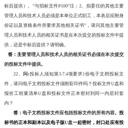
标后提供）。”与招标文件
P100
“注：
2
、拟委任的其他主要
管理人员和技术人员必须是本单位正式职工，本表后应附身
份证以及资格条件所要求其他相关证书”，请问其他主要管
理人员和技术人员的相关证书是在本次提交的投标文件中提
供，还是中标后提供？请明确。
答：主
要管理人员和技术人员的相关证书必须在本次提交
的投标文件中提供。
22
、
问
:
投标人须知第
3.7.4
项要求
1
份电子文档投标文
件，请问电子文档投标文件须附彩印件吗？投标文件
U
盘和
报价工程量清单
U
盘和投标文件正本密封到同一内层封套
内？
答：
电子文档投标文件应包括投标文件的所有内容。
投
标书的正本和副本以及电子版
U
盘
一起密封，封口处应有投