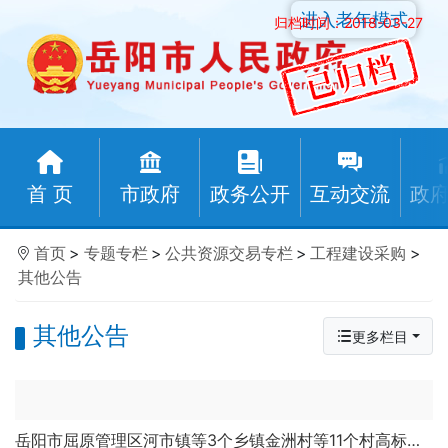
进入老年模式
归档时间：2018-03-27
首 页
市政府
政务公开
互动交流
政
首页
>
专题专栏
>
公共资源交易专栏
>
工程建设采购
>
其他公告
其他公告
更多栏目
岳阳市屈原管理区河市镇等3个乡镇金洲村等11个村高标准农田建设项目(二〇二四年)五标段