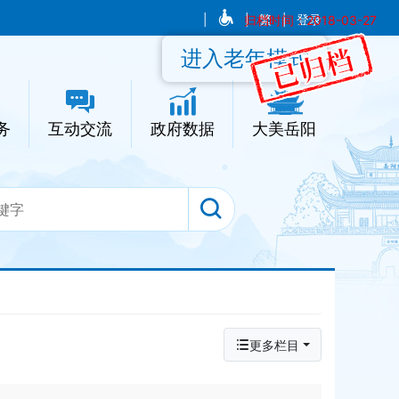
|
|
归档时间：2018-03-27
繁
|
登录
进入老年模式
务
互动交流
政府数据
大美岳阳
更多栏目