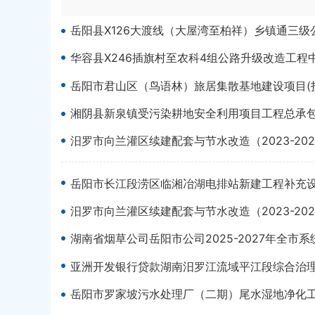
岳阳县X126大渡线（大屋湾至柏祥）乡镇通三级
华容县X246插旗村至农科4组公路升级改造工程
岳阳市君山区（鸟语林）旅居集散基地建设项目(投
湘阴县新泉镇受污染耕地安全利用项目工程总承
汨罗市向兰灌区续建配套与节水改造（2023-20
岳阳市长江段涝区临湘冶湖电排站新建工程补充
汨罗市向兰灌区续建配套与节水改造（2023-20
湖南省烟草公司岳阳市公司2025-2027年全市
亚洲开发银行贷款湖南汨罗江流域平江段综合治理
岳阳市罗家坡污水处理厂（二期）尾水湿地净化