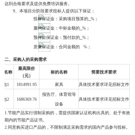
达到合格要求及提供
免费
培训服务。
9、本项目分阶段要求投标人提供以下保证：
投标保证金：采购项目预算的
%；
履约保证金：中标金额的
%；
预付款保证金：预付款的
%；
质量保证金：合同金额的
%；
二、采购人的采购需求
最高限价
包名称
标的名称
简要技术要求
数
（元）
包
1
1814991.95
家具
具体技术要求详见招标文件
报告厅、体育馆等
包
2
1686369.76
具体技术要求详见招标文件
设备
1.节能产品实行强制采购的，需提供国家认证机构出具的、处于有效
期内的节能产品证书。
2.同意购买进口产品的，不限制满足采购需求的国内产品参与投标。