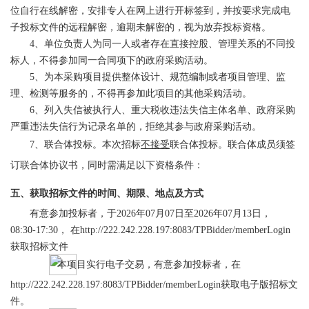
位自行在线解密，安排专人在网上进行开标签到，并按要求完成电
子投标文件的远程解密，逾期未解密的，视为放弃投标资格。
4、单位负责人为同一人或者存在直接控股、管理关系的不同投
标人，不得参加同一合同项下的政府采购活动。
5、为本采购项目提供整体设计、规范编制或者项目管理、监
理、检测等服务的，不得再参加此项目的其他采购活动。
6、列入失信被执行人、重大税收违法失信主体名单、政府采购
严重违法失信行为记录名单的，拒绝其参与政府采购活动。
7、联合体投标。本次招标
不接受
联合体投标。
联合体成员须签
订联合体协议书，同时需满足以下资格条件：
五、获取招标文件的时间、期限、地点及方式
有意参加投标者，于
2026年
07
月
07
日至
2026年
07
月
13
日，
08:30-17:30， 在http://222.242.228.197:8083/TPBidder/memberLogin
获取招标文件
本项目实行电子交易，有意参加投标者，在
http://222.242.228.197:8083/TPBidder/memberLogin获取电子版招标文
件。