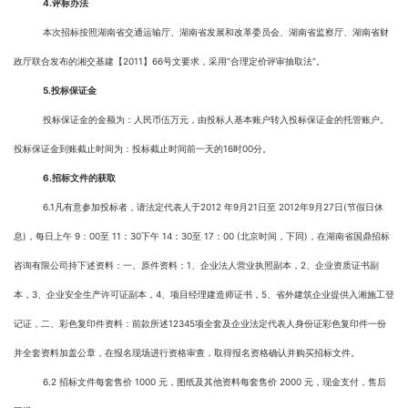
4.
评标办法
本次招标按照湖南省交通运输厅、湖南省发展和改革委员会、湖南省监察厅、湖南省财
政厅联合发布的湘交基建【2011】66号文要求，采用“合理定价评审抽取法”。
5.
投标保证金
投标保证金的金额为：人民币伍万元，由投标人基本账户转入投标保证金的托管账户。
投标保证金到账截止时间为：投标截止时间前一天的16时00分。
6.
招标文件的获取
6.1凡有意参加投标者，请法定代表人于2012 年9月21日至 2012年9月27日(节假日休
息)，每日上午 9：00至 11：30下午 14：30至 17：00 (北京时间，下同)，在湖南省国鼎招标
咨询有限公司持下述资料：一、原件资料：1、企业法人营业执照副本，2、企业资质证书副
本，3、企业安全生产许可证副本，4、项目经理建造师证书，5、省外建筑企业提供入湘施工登
记证，二、彩色复印件资料：前款所述12345项全套及企业法定代表人身份证彩色复印件一份
并全套资料加盖公章，在报名现场进行资格审查，取得报名资格确认并购买招标文件。
6.2 招标文件每套售价 1000 元，图纸及其他资料每套售价 2000 元，现金支付，售后