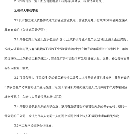
2.6 招标范围：施工图所含的桥梁工程内容(具体以工程量清单为准)。
3.
投标人资格要求
3.1 具有独立法人资格并依法取得企业营业执照，营业执照处于有效期;湖南省外企业须
具有有效的《入湘施工登记证》;
3.2 具备公路工程施工总承包三级(含)以上或桥梁专业承包二级(含)以上施工企业资质，
投标人近五年内至少有2项类似工程施工业绩(最近5年中独立地完成单座桥长100米以上、单跨
跨度16米以上的桥梁工程的施工)，安全生产许可证处于有效期;并在人员、设备、资金等方面具
备相应的施工能力;
3.3 项目负责人(项目经理)为公路工程专业二级及以上注册建造师执业资格，具备有效的
B类安全生产考核合格证书且无在建工程;施工项目部关键岗位其他人员具体要求详见本项目招
标文件要求，各岗位人员必须是本单位职工;
3.4 具有投资参股关系的关联企业，或具有直接管理和被管理关系的母子公司，或同一
母公司的子公司，或法定代表人为同一人的两个或两个以上法人不得同时对该项目投标;
3.5本工程不接受联合体投标。