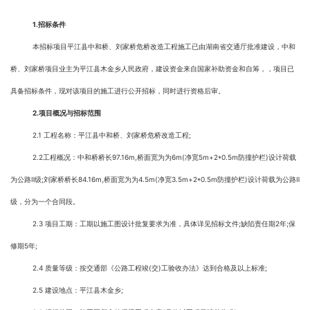
1
.
招标条件
本招标项目平江县中和桥、刘家桥危桥改造工程施工已由湖南省交通厅批准建设，中和
桥、刘家桥项目业主为平江县木金乡人民政府，建设资金来自国家补助资金和自筹，，项目已
具备招标条件，现对该项目的施工进行公开招标，同时进行资格后审。
2.
项目概况与招标范围
2.1 工程名称：平江县中和桥、刘家桥危桥改造工程;
2.2工程概况：中和桥桥长97.16m,桥面宽为为6m(净宽5m+2*0.5m防撞护栏)设计荷载
为公路Ⅱ级;刘家桥桥长84.16m,桥面宽为为4.5m(净宽3.5m+2*0.5m防撞护栏)设计荷载为公路Ⅱ
级，分为一个合同段。
2.3 项目工期：工期以施工图设计批复要求为准，具体详见招标文件;缺陷责任期2年;保
修期5年;
2.4 质量等级：按交通部《公路工程竣(交)工验收办法》达到合格及以上标准;
2.5 建设地点：平江县木金乡;