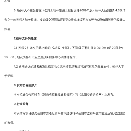
不退。
6.3招标人不接受存在《公路工程标准施工招标文件2009年版》招标人须知第1.4.3项情
形之一的投标人和考核期内被省级交通运输厅评为D级或连续两次被评为C级信用等级的投标人
报名。
7.
投标文件的递交
7.1 投标文件递交的截止时间(投标截止时间，下同)及开标时间为2012年 9月29日上午
10：00，地点为岳阳市五里牌政务服务中心四楼开标厅。
7.2 逾期送达的或者未送达指定地点或未按要求密封和加写标注的投标文件，招标人不
予受理。
8.
发布公告的媒介
本次招标公告同时在《湖南省招标投标监管网》和《岳阳交通运输网》上发布。
9.
行政监督
本次招标项目接受岳阳市交通运输局基本建设科和岳阳市监察局驻市交通运输局监察室
的监督。