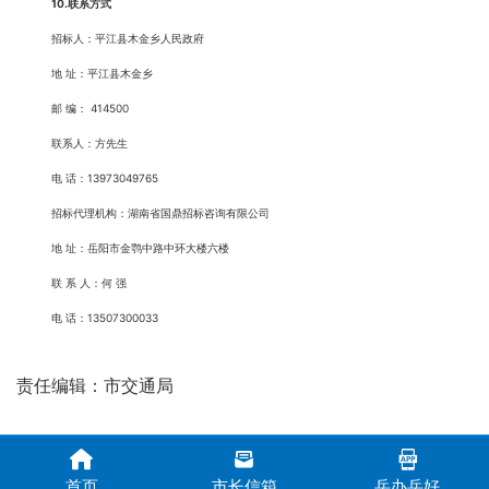
10.
联系方式
招标人：平江县木金乡人民政府
地 址：平江县木金乡
邮 编： 414500
联系人：方先生
电 话：13973049765
招标代理机构：湖南省国鼎招标咨询有限公司
地 址：岳阳市金鹗中路中环大楼六楼
联 系 人：何 强
电 话：13507300033
责任编辑：市交通局
首页
市长信箱
岳办岳好