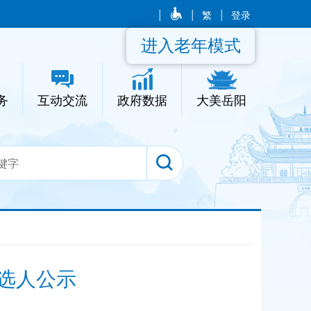
|
|
繁
|
登录
进入老年模式
务
互动交流
政府数据
大美岳阳
选人公示