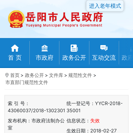
进入老年模式
首 页
市政府
政务公开
互动交流
政
首页
>
政务公开
>
文件库
>
规范性文件
>
市直部门规范性文件
索 引 号：
统一登记号：YYCR-2018-
43060037/2018-1302301
35001
发布机构：市政府法制办公
信息状态：
失效
室
生效日期：2018-02-27